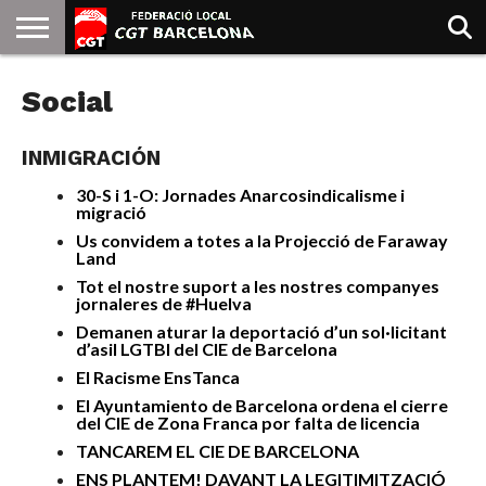
INICIO
Social
QUIENES
SINDICATOS
SOCIAL
JURIDICA/GUIAS
PRENSA Y
FORMACIÓN
BIBLIOTECA
RECURSOS
ES
SOMOS
COMUNICACIÓN
EMMA
GOLDMAN
INMIGRACIÓN
30-S i 1-O: Jornades Anarcosindicalisme i
migració
Us convidem a totes a la Projecció de Faraway
Land
Tot el nostre suport a les nostres companyes
jornaleres de #Huelva
Demanen aturar la deportació d’un sol·licitant
d’asil LGTBI del CIE de Barcelona
El Racisme EnsTanca
El Ayuntamiento de Barcelona ordena el cierre
del CIE de Zona Franca por falta de licencia
TANCAREM EL CIE DE BARCELONA
ENS PLANTEM! DAVANT LA LEGITIMITZACIÓ