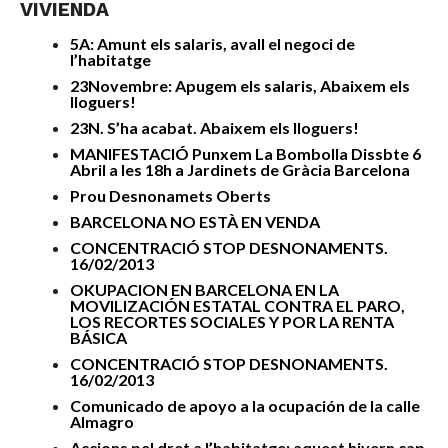
VIVIENDA
5A: Amunt els salaris, avall el negoci de
l’habitatge
23Novembre: Apugem els salaris, Abaixem els
lloguers!
23N. S’ha acabat. Abaixem els lloguers!
MANIFESTACIÓ Punxem La Bombolla Dissbte 6
Abril a les 18h a Jardinets de Gràcia Barcelona
Prou Desnonamets Oberts
BARCELONA NO ESTÀ EN VENDA
CONCENTRACIÓ STOP DESNONAMENTS.
16/02/2013
OKUPACION EN BARCELONA EN LA
MOVILIZACIÓN ESTATAL CONTRA EL PARO,
LOS RECORTES SOCIALES Y POR LA RENTA
BÁSICA
CONCENTRACIÓ STOP DESNONAMENTS.
16/02/2013
Comunicado de apoyo a la ocupación de la calle
Almagro
Accions pel dret a l’habitatge: aquest hivern cap