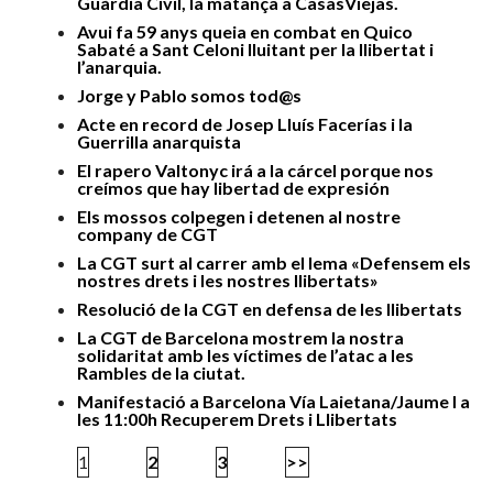
Guàrdia Civil, la matança a CasasViejas.
Avui fa 59 anys queia en combat en Quico
Sabaté a Sant Celoni lluitant per la llibertat i
l’anarquia.
Jorge y Pablo somos tod@s
Acte en record de Josep Lluís Facerías i la
Guerrilla anarquista
El rapero Valtonyc irá a la cárcel porque nos
creímos que hay libertad de expresión
Els mossos colpegen i detenen al nostre
company de CGT
La CGT surt al carrer amb el lema «Defensem els
nostres drets i les nostres llibertats»
Resolució de la CGT en defensa de les llibertats
La CGT de Barcelona mostrem la nostra
solidaritat amb les víctimes de l’atac a les
Rambles de la ciutat.
Manifestació a Barcelona Vía Laietana/Jaume I a
les 11:00h Recuperem Drets i Llibertats
1
2
3
>>