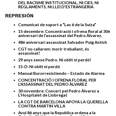
DEL RACISME INSTITUCIONAL, NI CIES, NI
REGLAMENTS, NI LLEI D’ESTRANGERIA
REPRESIÓN
Comunicat de suport a “Las 6 de la Suiza”
15 desembre: Concentració i ofrena floral al 30è
aniversari de l’assassinat del Pedro Àlvarez.
48è aniversari assassinat Salvador Puig Antich
CGT no callarem: morir treballant, és
assassinat!
29 anys sense Pedro. Ni oblit ni perdó!
15-D: Ni oblit ni perdó
Manual Burorresistiendo – Estado de Alarma
CONCENTRACIÓ I OFRENA FLORAL PER
L’ASSASSINAT DEL PEDRO ÀLVAREZ
30 novembre: Concert pel Pedro Àlvarez a
L’Hospitalet de Llobregat
LA CGT DE BARCELONA APOYA LA QUERELLA
CONTRA MARTIN VILLA
Avui 86 anys que la Republica ordena a la