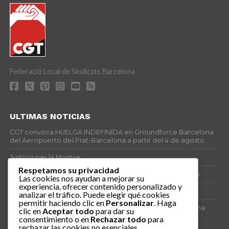
Federació Local de Sindicats Barcelona
ULTIMAS NOTICIAS
CGT convoca HUELGA INDEFINIDA en Groundforce Barcelona
del Aeropuerto del Prat-Barcelona a partir del 4 de agosto
Justícia per la Montse
Respetamos su privacidad
25J – Día Mundial para la Prevención de los Ahogamientos
Las cookies nos ayudan a mejorar su
experiencia, ofrecer contenido personalizado y
ERE encubierto en H&M Concentrix
analizar el tráfico. Puede elegir qué cookies
permitir haciendo clic en
Personalizar
. Haga
Actes centrals 90 aniversari revolució social 1936. Programa
clic en
Aceptar todo
para dar su
central i per dies. Materials de venda.
consentimiento o en
Rechazar todo
para
rechazar las cookies no esenciales.