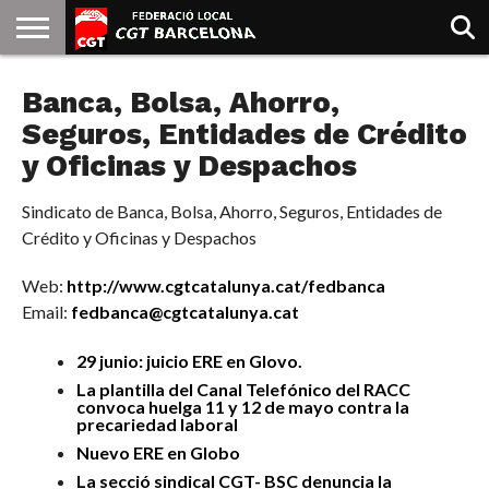
INICIO
Banca, Bolsa, Ahorro,
QUIENES
SINDICATOS
SOCIAL
JURIDICA/GUIAS
PRENSA Y
FORMACIÓN
BIBLIOTECA
RECURSOS
ES
SOMOS
COMUNICACIÓN
EMMA
GOLDMAN
Seguros, Entidades de Crédito
y Oficinas y Despachos
Sindicato de Banca, Bolsa, Ahorro, Seguros, Entidades de
Crédito y Oficinas y Despachos
Web:
http://www.cgtcatalunya.cat/fedbanca
Email:
fedbanca@cgtcatalunya.cat
29 junio: juicio ERE en Glovo.
La plantilla del Canal Telefónico del RACC
convoca huelga 11 y 12 de mayo contra la
precariedad laboral
Nuevo ERE en Globo
La secció sindical CGT- BSC denuncia la