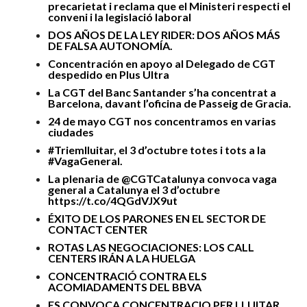
precarietat i reclama que el Ministeri respecti el
conveni i la legislació laboral
DOS AÑOS DE LA LEY RIDER: DOS AÑOS MÁS
DE FALSA AUTONOMÍA.
Concentración en apoyo al Delegado de CGT
despedido en Plus Ultra
La CGT del Banc Santander s’ha concentrat a
Barcelona, davant l’oficina de Passeig de Gracia.
24 de mayo CGT nos concentramos en varias
ciudades
#Triemlluitar, el 3 d’octubre totes i tots a la
#VagaGeneral.
La plenaria de @CGTCatalunya convoca vaga
general a Catalunya el 3 d’octubre
https://t.co/4QGdVJX9ut
ÉXITO DE LOS PARONES EN EL SECTOR DE
CONTACT CENTER
ROTAS LAS NEGOCIACIONES: LOS CALL
CENTERS IRÁN A LA HUELGA
CONCENTRACIÓ CONTRA ELS
ACOMIADAMENTS DEL BBVA
ES CONVOCA CONCENTRACIO PER LLUITAR