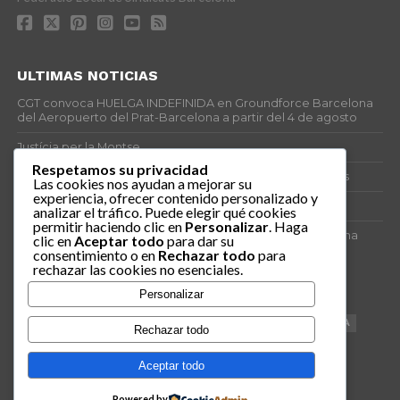
ULTIMAS NOTICIAS
CGT convoca HUELGA INDEFINIDA en Groundforce Barcelona
del Aeropuerto del Prat-Barcelona a partir del 4 de agosto
Justícia per la Montse
Respetamos su privacidad
25J – Día Mundial para la Prevención de los Ahogamientos
Las cookies nos ayudan a mejorar su
experiencia, ofrecer contenido personalizado y
ERE encubierto en H&M Concentrix
analizar el tráfico. Puede elegir qué cookies
permitir haciendo clic en
Personalizar
. Haga
Actes centrals 90 aniversari revolució social 1936. Programa
clic en
Aceptar todo
para dar su
central i per dies. Materials de venda.
consentimiento o en
Rechazar todo
para
rechazar las cookies no esenciales.
TAGS
Personalizar
VAGA
TELEMARKETING
NETEJA
DRETS
CONFERENCIA
Rechazar todo
DOCUMENTAL
SANITAT
CATSALUT
061
ANTI-MWC
Aceptar todo
Powered by