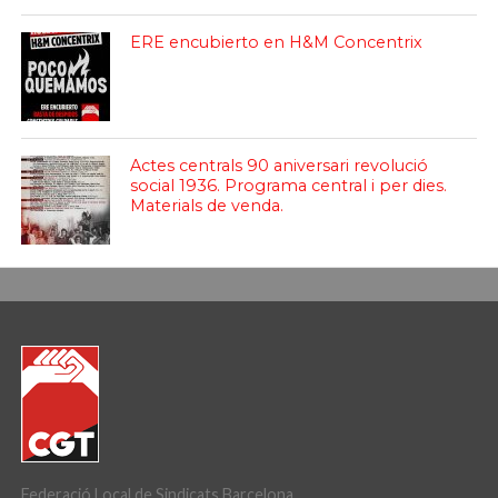
ERE encubierto en H&M Concentrix
Actes centrals 90 aniversari revolució
social 1936. Programa central i per dies.
Materials de venda.
Federació Local de Sindicats Barcelona