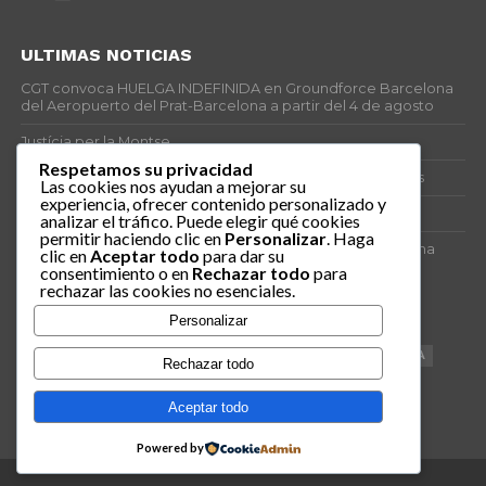
ULTIMAS NOTICIAS
CGT convoca HUELGA INDEFINIDA en Groundforce Barcelona
del Aeropuerto del Prat-Barcelona a partir del 4 de agosto
Justícia per la Montse
Respetamos su privacidad
25J – Día Mundial para la Prevención de los Ahogamientos
Las cookies nos ayudan a mejorar su
experiencia, ofrecer contenido personalizado y
ERE encubierto en H&M Concentrix
analizar el tráfico. Puede elegir qué cookies
permitir haciendo clic en
Personalizar
. Haga
Actes centrals 90 aniversari revolució social 1936. Programa
clic en
Aceptar todo
para dar su
central i per dies. Materials de venda.
consentimiento o en
Rechazar todo
para
rechazar las cookies no esenciales.
TAGS
Personalizar
VAGA
TELEMARKETING
NETEJA
DRETS
CONFERENCIA
Rechazar todo
DOCUMENTAL
SANITAT
CATSALUT
061
ANTI-MWC
Aceptar todo
Powered by