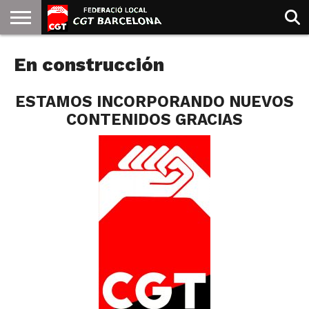
INICIO
En construcción
QUIENES
SINDICATOS
SOCIAL
JURIDICA/GUIAS
PRENSA Y
FORMACIÓN
BIBLIOTECA
RECURSOS
ES
SOMOS
COMUNICACIÓN
EMMA
GOLDMAN
ESTAMOS INCORPORANDO NUEVOS
CONTENIDOS GRACIAS