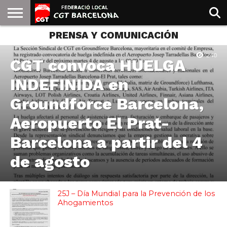
PRENSA Y COMUNICACIÓN
INICIO
QUIENES
SINDICATOS
SOCIAL
JURIDICA/GUIAS
PRENSA Y
FORMACIÓN
BIBLIOTECA
RECURSOS
ES
SOMOS
COMUNICACIÓN
EMMA
240
GOLDMAN
CGT convoca HUELGA
INDEFINIDA en
Groundforce Barcelona,
Aeropuerto El Prat-
Barcelona a partir del 4
de agosto
25J – Día Mundial para la Prevención de los
Ahogamientos