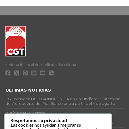
Federació Local de Sindicats Barcelona
ULTIMAS NOTICIAS
CGT convoca HUELGA INDEFINIDA en Groundforce Barcelona
del Aeropuerto del Prat-Barcelona a partir del 4 de agosto
Justícia per la Montse
Respetamos su privacidad
25J – Día Mundial para la Prevención de los Ahogamientos
Las cookies nos ayudan a mejorar su