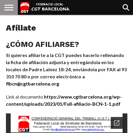
INICIO
Afíliate
QUIENES
SINDICATOS
SOCIAL
JURIDICA/GUIAS
PRENSA Y
FORMACIÓN
BIBLIOTECA
RECURSOS
ES
SOMOS
COMUNICACIÓN
EMMA
GOLDMAN
¿CÓMO AFILIARSE?
Si quieres afiliarte a la CGT puedes hacerlo rellenando
la ficha de afiliación adjunta y entregándola en los
locales de Padre Lainez 18-24, enviándola por FAX al 93
310 70 80 o por correo electrónico a
flbcn@cgtbarcelona.org
Link al documento
https://www.cgtbarcelona.org/wp-
content/uploads/2023/01/Full-afiliacio-BCN-1-1.pdf