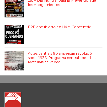
25J – Día Mundial para la Prevención de
los Ahogamientos
ERE encubierto en H&M Concentrix
Actes centrals 90 aniversari revolució
social 1936. Programa central i per dies.
Materials de venda.