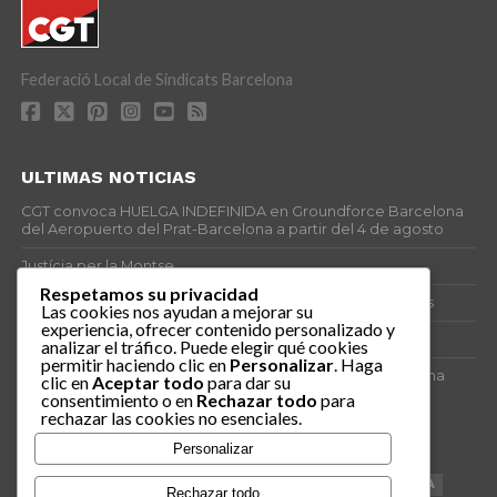
Federació Local de Sindicats Barcelona
ULTIMAS NOTICIAS
CGT convoca HUELGA INDEFINIDA en Groundforce Barcelona
del Aeropuerto del Prat-Barcelona a partir del 4 de agosto
Justícia per la Montse
Respetamos su privacidad
25J – Día Mundial para la Prevención de los Ahogamientos
Las cookies nos ayudan a mejorar su
experiencia, ofrecer contenido personalizado y
ERE encubierto en H&M Concentrix
analizar el tráfico. Puede elegir qué cookies
permitir haciendo clic en
Personalizar
. Haga
Actes centrals 90 aniversari revolució social 1936. Programa
clic en
Aceptar todo
para dar su
central i per dies. Materials de venda.
consentimiento o en
Rechazar todo
para
rechazar las cookies no esenciales.
TAGS
Personalizar
VAGA
TELEMARKETING
NETEJA
DRETS
CONFERENCIA
Rechazar todo