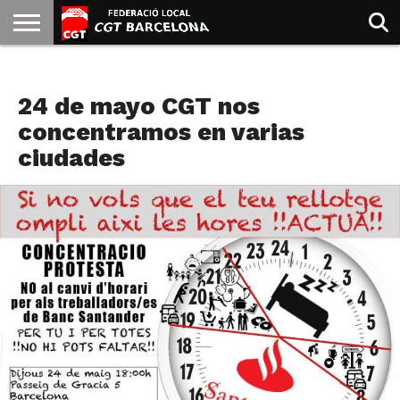
INICIO
QUIENES
SINDICATOS
SOCIAL
JURIDICA/GUIAS
PRENSA Y
FORMACIÓN
BIBLIOTECA
RECURSOS
ES
BANCA
SOMOS
COMUNICACIÓN
EMMA
24 de mayo CGT nos
GOLDMAN
concentramos en varias
ciudades