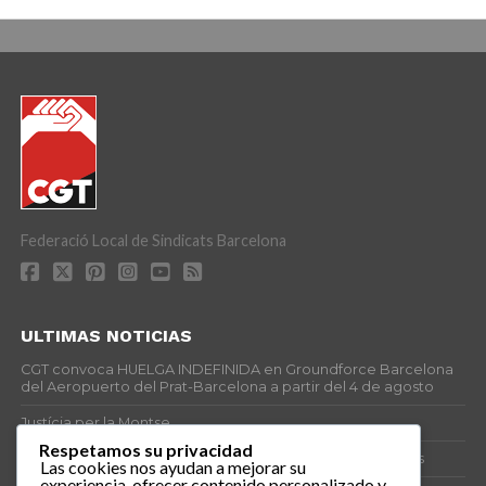
Federació Local de Sindicats Barcelona
ULTIMAS NOTICIAS
CGT convoca HUELGA INDEFINIDA en Groundforce Barcelona
del Aeropuerto del Prat-Barcelona a partir del 4 de agosto
Justícia per la Montse
Respetamos su privacidad
25J – Día Mundial para la Prevención de los Ahogamientos
Las cookies nos ayudan a mejorar su
experiencia, ofrecer contenido personalizado y