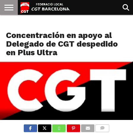
INICIO
QUIENES
SINDICATOS
SOCIAL
JURIDICA/GUIAS
PRENSA Y
FORMACIÓN
BIBLIOTECA
RECURSOS
ES
BANCA
SOMOS
COMUNICACIÓN
EMMA
Concentración en apoyo al
GOLDMAN
Delegado de CGT despedido
en Plus Ultra