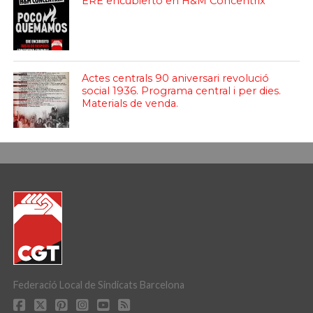
ERE encubierto en H&M Concentrix
Actes centrals 90 aniversari revolució
social 1936. Programa central i per dies.
Materials de venda.
Federació Local de Sindicats Barcelona