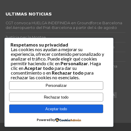
ULTIMAS NOTICIAS
CGT convoca HUELGA INDEFINIDA en Groundforce Barcelona
del Aeropuerto del Prat-Barcelona a partir del 4 de agosto
Justícia per la Montse
Respetamos su privacidad
25J – Día Mundial para la Prevención de los Ahogamientos
Las cookies nos ayudan a mejorar su
experiencia, ofrecer contenido personalizado y
ERE encubierto en H&M Concentrix
analizar el tráfico. Puede elegir qué cookies
permitir haciendo clic en
Personalizar
. Haga
Actes centrals 90 aniversari revolució social 1936. Programa
clic en
Aceptar todo
para dar su
central i per dies. Materials de venda.
consentimiento o en
Rechazar todo
para
rechazar las cookies no esenciales.
TAGS
Personalizar
VAGA
TELEMARKETING
NETEJA
DRETS
CONFERENCIA
Rechazar todo
DOCUMENTAL
SANITAT
CATSALUT
061
ANTI-MWC
Aceptar todo
Powered by