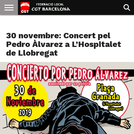
INICIO
QUIENES
SINDICATOS
SOCIAL
JURIDICA/GUIAS
PRENSA Y
FORMACIÓN
BIBLIOTECA
RECURSOS
ES
NOTICIAS
SOMOS
COMUNICACIÓN
EMMA
30 novembre: Concert pel
GOLDMAN
Pedro Àlvarez a L’Hospitalet
de Llobregat