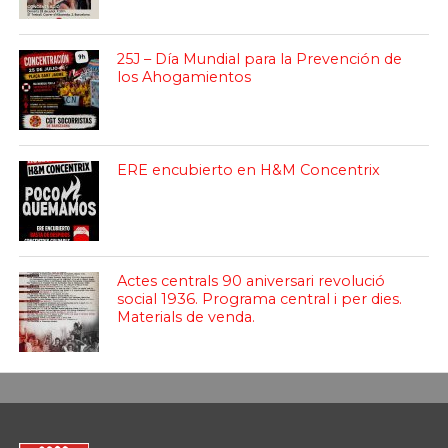
25J – Día Mundial para la Prevención de
los Ahogamientos
ERE encubierto en H&M Concentrix
Actes centrals 90 aniversari revolució
social 1936. Programa central i per dies.
Materials de venda.