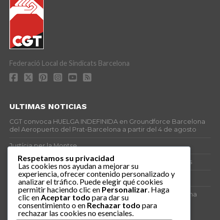
Federació Local de Sindicats Barcelona
ULTIMAS NOTICIAS
CGT convoca HUELGA INDEFINIDA en Groundforce Barcelona
del Aeropuerto del Prat-Barcelona a partir del 4 de agosto
Justícia per la Montse
Respetamos su privacidad
25J – Día Mundial para la Prevención de los Ahogamientos
Las cookies nos ayudan a mejorar su
experiencia, ofrecer contenido personalizado y
ERE encubierto en H&M Concentrix
analizar el tráfico. Puede elegir qué cookies
permitir haciendo clic en
Personalizar
. Haga
Actes centrals 90 aniversari revolució social 1936. Programa
clic en
Aceptar todo
para dar su
central i per dies. Materials de venda.
consentimiento o en
Rechazar todo
para
rechazar las cookies no esenciales.