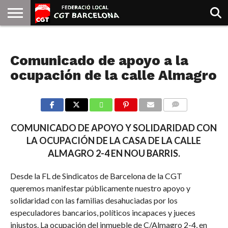
INICIO
QUIENES
SINDICATOS
SOCIAL
JURIDICA/GUIAS
PRENSA Y
FORMACIÓN
BIBLIOTECA
RECURSOS
ES
NOTICIAS
SOMOS
COMUNICACIÓN
EMMA
Comunicado de apoyo a la
GOLDMAN
ocupación de la calle Almagro
COMMENTS
COMUNICADO DE APOYO Y SOLIDARIDAD CON
LA OCUPACIÓN DE LA CASA DE LA CALLE
ALMAGRO 2-4 EN NOU BARRIS.
Desde la FL de Sindicatos de Barcelona de la CGT
queremos manifestar públicamente nuestro apoyo y
solidaridad con las familias desahuciadas por los
especuladores bancarios, políticos incapaces y jueces
injustos. La ocupación del inmueble de C/Almagro 2-4, en