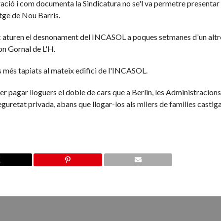
ació i com documenta la Sindicatura no se'l va permetre presentar
tge de Nou Barris.
tic aturen el desnonament del INCASOL a poques setmanes d'un altr
on Gornal de L'H.
os més tapiats al mateix edifici de l'INCASOL.
r pagar lloguers el doble de cars que a Berlin, les Administracion
seguretat privada, abans que llogar-los als milers de families casti