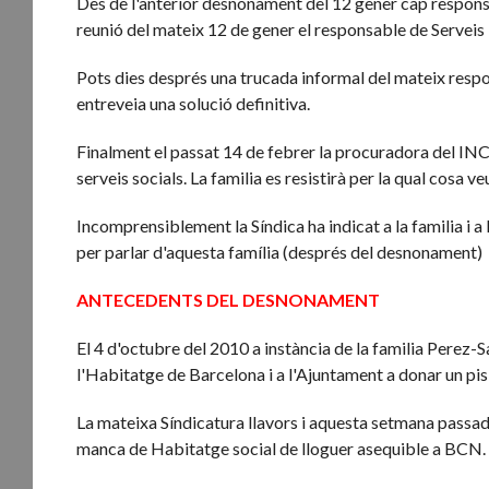
Des de l'anterior desnonament del 12 gener cap responsa
reunió del mateix 12 de gener el responsable de Serveis 
Pots dies després una trucada informal del mateix resp
entreveia una solució definitiva.
Finalment el passat 14 de febrer la procuradora del IN
serveis socials. La familia es resistirà per la qual cosa v
Incomprensiblement la Síndica ha indicat a la familia i a
per parlar d'aquesta família (després del desnonament)
ANTECEDENTS DEL DESNONAMENT
El 4 d'octubre del 2010 a instància de la familia Perez
l'Habitatge de Barcelona i a l'Ajuntament a donar un pis
La mateixa Síndicatura llavors i aquesta setmana passa
manca de Habitatge social de lloguer asequible a BCN.