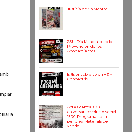
Justícia per la Montse
25J – Día Mundial para la
Prevención de los
Ahogamientos
s amb
ERE encubierto en H&M
Concentrix
xemplar
Actes centrals 90
aniversari revolució social
iliària
1936. Programa central i
per dies. Materials de
venda.