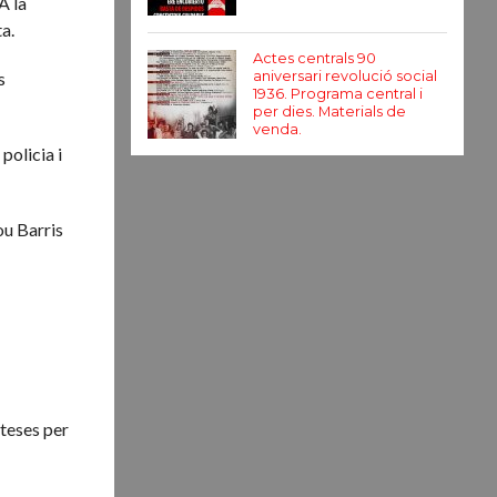
A la
ta.
Actes centrals 90
s
aniversari revolució social
1936. Programa central i
per dies. Materials de
venda.
policia i
ou Barris
ateses per