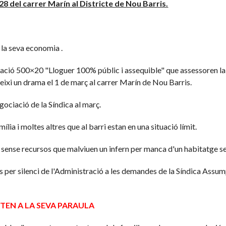
8 del carrer Marín al Districte de Nou Barris.
 la seva economia .
iació 500×20 "Lloguer 100% públic i assequible" que assessoren la
xi un drama el 1 de març al carrer Marín de Nou Barris.
ciació de la Síndica al març.
a i moltes altres que al barri estan en una situació límit.
 sense recursos que malviuen un infern per manca d'un habitatge s
s per silenci de l'Administració a les demandes de la Síndica Assum
FALTEN A LA SEVA PARAULA