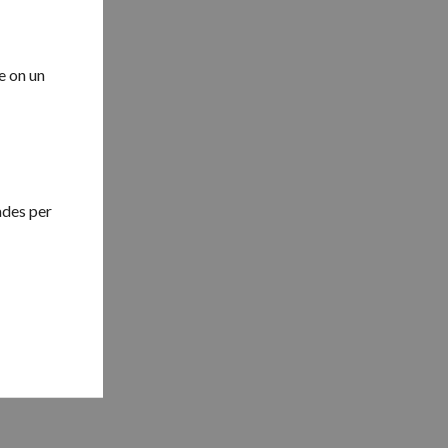
e on un
s
gades per