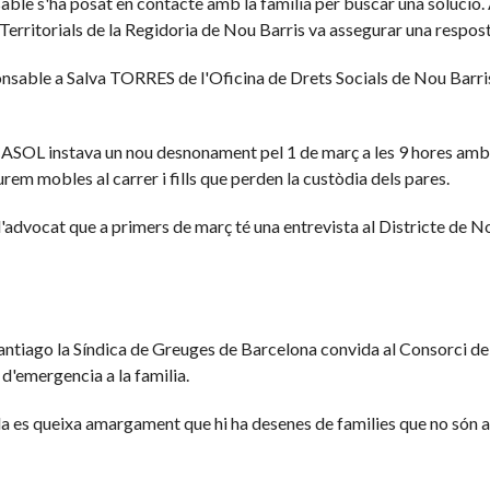
ble s'ha posat en contacte amb la familia per buscar una solució. 
Territorials de la Regidoria de Nou Barris va assegurar una respos
onsable a Salva TORRES de l'Oficina de Drets Socials de Nou Barri
CASOL instava un nou desnonament pel 1 de març a les 9 hores amb 
eurem mobles al carrer i fills que perden la custòdia dels pares.
 l'advocat que a primers de març té una entrevista al Districte de N
-Santiago la Síndica de Greuges de Barcelona convida al Consorci de
 d'emergencia a la familia.
da es queixa amargament que hi ha desenes de families que no són 