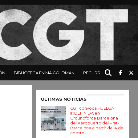
ÓN
BIBLIOTECA EMMA GOLDMAN
RECURSOS
Enter ad code here
ULTIMAS NOTICIAS
CGT convoca HUELGA
INDEFINIDA en
Groundforce Barcelona
del Aeropuerto del Prat-
Barcelona a partir del 4 de
agosto