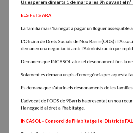
Us esperem dimarts 1 de març a les 9h davant el nº 2
ELS FETS ARA
La familia mai s'ha negat a pagar un lloguer assequible a
L'Oficina de Drets Socials de Nou Barris(ODS) i l'Assoc
demanen una negociació amb l'Administració que impidei
Demanem que INCASOL aturi el desnonament fins la nego
Solament es demana un pis d'emergència per aquesta famíli
Es demana que s'aturin els desnonaments de les famílies
L'advocat de l'ODS de 9Barris ha presentat un nou recur
i la negació al dret a l'habitatge.
INCASOL+Consorci de l'Habitatge i el Districte 