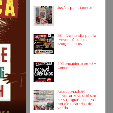
Justícia per la Montse
25J – Día Mundial para la
Prevención de los
Ahogamientos
ERE encubierto en H&M
Concentrix
Actes centrals 90
aniversari revolució social
1936. Programa central i
per dies. Materials de
venda.