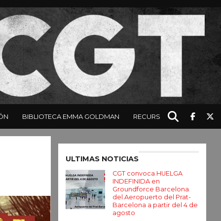
ÓN
BIBLIOTECA EMMA GOLDMAN
RECURSOS
Enter ad code here
ULTIMAS NOTICIAS
CGT convoca HUELGA
INDEFINIDA en
Groundforce Barcelona
del Aeropuerto del Prat-
Barcelona a partir del 4 de
agosto