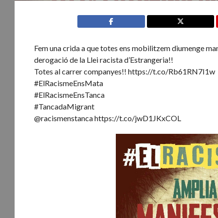
Fem una crida a que totes ens mobilitzem diumenge manif
derogació de la Llei racista d’Estrangeria!!
Totes al carrer companyes!! https://t.co/Rb61RN7I1w
#ElRacismeEnsMata
#ElRacismeEnsTanca
#TancadaMigrant
@racismenstanca https://t.co/jwD1JKxCOL