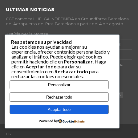
ULTIMAS NOTICIAS
CGT convoca HUELGA INDEFINIDA en Groundforce Barcelona
del Aeropuerto del Prat-Barcelona a partir del 4 de agosto
Justícia per la Montse
Respetamos su privacidad
25J – Día Mundial para la Prevención de los Ahogamientos
Las cookies nos ayudan a mejorar su
experiencia, ofrecer contenido personalizado y
ERE encubierto en H&M Concentrix
analizar el tráfico. Puede elegir qué cookies
permitir haciendo clic en
Personalizar
. Haga
Actes centrals 90 aniversari revolució social 1936. Programa
clic en
Aceptar todo
para dar su
central i per dies. Materials de venda.
consentimiento o en
Rechazar todo
para
rechazar las cookies no esenciales.
TAGS
Personalizar
VAGA
TELEMARKETING
NETEJA
DRETS
CONFERENCIA
Rechazar todo
DOCUMENTAL
SANITAT
CATSALUT
061
ANTI-MWC
Aceptar todo
Powered by
CGT