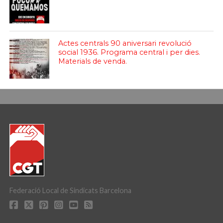
Actes centrals 90 aniversari revolució
social 1936. Programa central i per dies.
Materials de venda.
Federació Local de Sindicats Barcelona