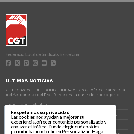
Federació Local de Sindicats Barcelona
ULTIMAS NOTICIAS
CGT convoca HUELGA INDEFINIDA en Groundforce Barcelona
del Aeropuerto del Prat-Barcelona a partir del 4 de agosto
Justícia per la Montse
Respetamos su privacidad
25J – Día Mundial para la Prevención de los Ahogamientos
Las cookies nos ayudan a mejorar su
experiencia, ofrecer contenido personalizado y
ERE encubierto en H&M Concentrix
analizar el tráfico. Puede elegir qué cookies
permitir haciendo clic en
Personalizar
. Haga