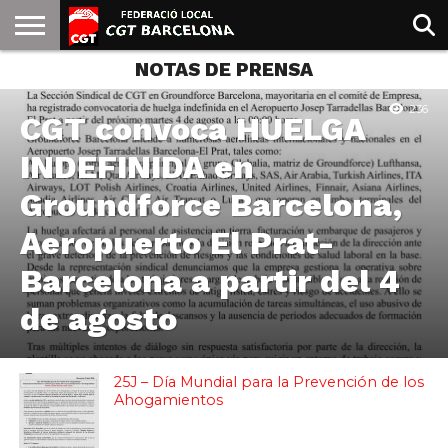
NOTAS DE PRENSA
INICIO
QUIENES
SINDICATOS
SOCIAL
JURIDICA/GUIAS
PRENSA Y
FORMACIÓN
BIBLIOTECA
RECURSOS
ES
SOMOS
COMUNICACIÓN
EMMA
236
GOLDMAN
CGT convoca HUELGA
INDEFINIDA en
Groundforce Barcelona,
Aeropuerto El Prat-
Barcelona a partir del 4
de agosto
25J – Día Mundial para la Prevención de los
Ahogamientos