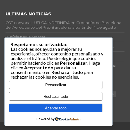
ULTIMAS NOTICIAS
CGT convoca HUELGA INDEFINIDA en Groundforce Barcelona
del Aeropuerto del Prat-Barcelona a partir del 4 de agosto
Justícia per la Montse
Respetamos su privacidad
25J – Día Mundial para la Prevención de los Ahogamientos
Las cookies nos ayudan a mejorar su
experiencia, ofrecer contenido personalizado y
ERE encubierto en H&M Concentrix
analizar el tráfico. Puede elegir qué cookies
permitir haciendo clic en
Personalizar
. Haga
Actes centrals 90 aniversari revolució social 1936. Programa
clic en
Aceptar todo
para dar su
central i per dies. Materials de venda.
consentimiento o en
Rechazar todo
para
rechazar las cookies no esenciales.
TAGS
Personalizar
VAGA
TELEMARKETING
NETEJA
DRETS
CONFERENCIA
Rechazar todo
DOCUMENTAL
SANITAT
CATSALUT
061
ANTI-MWC
Aceptar todo
Powered by