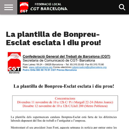
INICIO
QUIENES
SINDICATOS
SOCIAL
JURIDICA/GUIAS
PRENSA Y
FORMACIÓN
BIBLIOTECA
RECURSOS
ES
NOTAS DE PRENSA
SOMOS
COMUNICACIÓN
EMMA
La plantilla de Bonpreu-
GOLDMAN
Esclat esclata i diu prou!