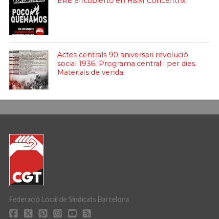
ERE encubierto en H&M Concentrix
Actes centrals 90 aniversari revolució
social 1936. Programa central i per dies.
Materials de venda.
Federació Local de Sindicats Barcelona