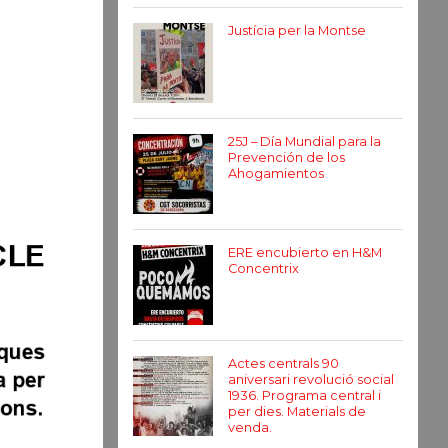
Justícia per la Montse
25J – Día Mundial para la
Prevención de los
Ahogamientos
ERE encubierto en H&M
Concentrix
Actes centrals 90
aniversari revolució social
1936. Programa central i
per dies. Materials de
venda.