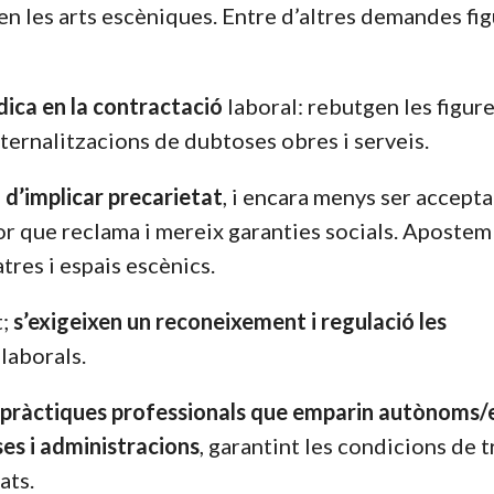
en les arts escèniques. Entre d’altres demandes fi
ídica en la contractació
laboral: rebutgen les figur
xternalitzacions de dubtoses obres i serveis.
 d’implicar precarietat
, i encara menys ser accept
or que reclama i mereix garanties socials. Apostem
tres i espais escènics.
t;
s’exigeixen un reconeixement i regulació
les
 laborals.
s pràctiques professionals que emparin autònoms/e
es i administracions
, garantint les condicions de t
ats.