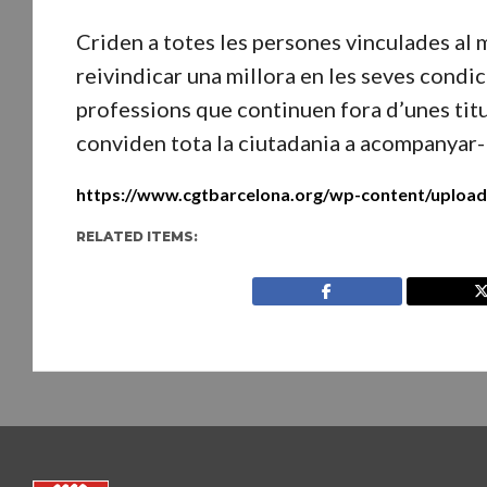
Criden a totes les persones vinculades al mó
reivindicar una millora en les seves condici
professions que continuen fora d’unes titul
conviden tota la ciutadania a acompanyar-l
https://www.cgtbarcelona.org/wp-content/upload
RELATED ITEMS: