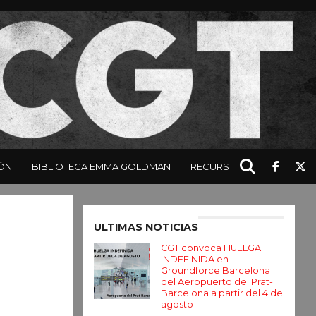
ÓN
BIBLIOTECA EMMA GOLDMAN
RECURSOS
Enter ad code here
ULTIMAS NOTICIAS
CGT convoca HUELGA
INDEFINIDA en
Groundforce Barcelona
del Aeropuerto del Prat-
Barcelona a partir del 4 de
agosto