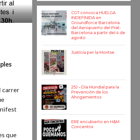
CGT convoca HUELGA
INDEFINIDA en
Groundforce Barcelona
del Aeropuerto del Prat-
Barcelona a partir del 4 de
agosto
Justícia per la Montse
iples
25J – Día Mundial para la
l carrer
Prevención de los
Ahogamientos
ue
anifest
ERE encubierto en H&M
Concentrix
ues que