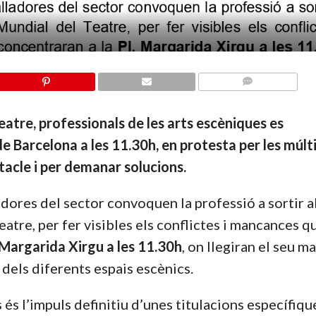
COMMENTS
atre, professionals de les arts escèniques es
e Barcelona a les 11.30h, en protesta per les múlt
tacle i per demanar solucions.
adores del sector convoquen la professió a sortir a
atre, per fer visibles els conflictes i mancances q
 Margarida Xirgu a les 11.30h
, on llegiran el seu m
 dels diferents espais escènics.
 és l’impuls definitiu d’unes titulacions específiq