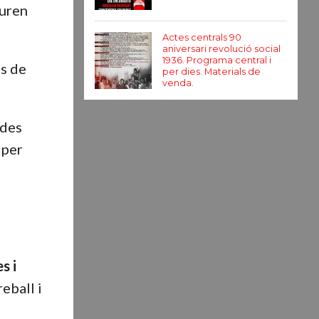
guren
Actes centrals 90
aniversari revolució social
1936. Programa central i
es de
per dies. Materials de
venda.
ades
 per
s i
reball i