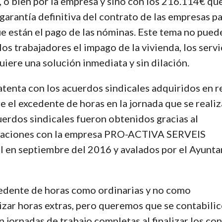
 o bien por la empresa y sino con los 216.114€ que
rantía definitiva del contrato de las empresas p
ue están el pago de las nóminas. Este tema no pued
os trabajadores el impago de la vivienda, los servi
uiere una solución inmediata y sin dilación.
enta con los acuerdos sindicales adquiridos en r
e el excedente de horas en la jornada que se realiz
uerdos sindicales fueron obtenidos gracias al
ciaciones con la empresa PRO-ACTIVA SERVEIS
ll en septiembre del 2016 y avalados por el Ayunt
cedente de horas como ordinarias y no como
lizar horas extras, pero queremos que se contabili
n jornadas de trabajo completas al finalizar los con