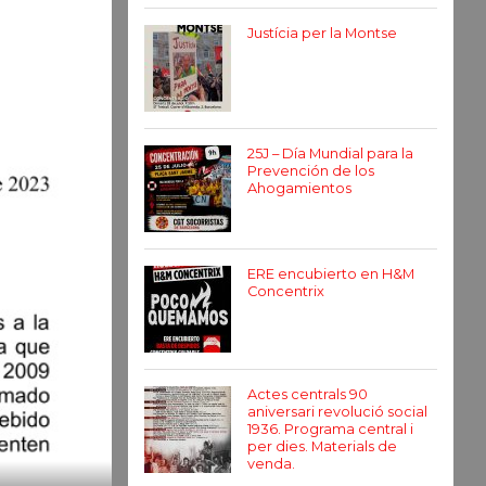
Justícia per la Montse
25J – Día Mundial para la
Prevención de los
Ahogamientos
ERE encubierto en H&M
Concentrix
Actes centrals 90
aniversari revolució social
1936. Programa central i
per dies. Materials de
venda.