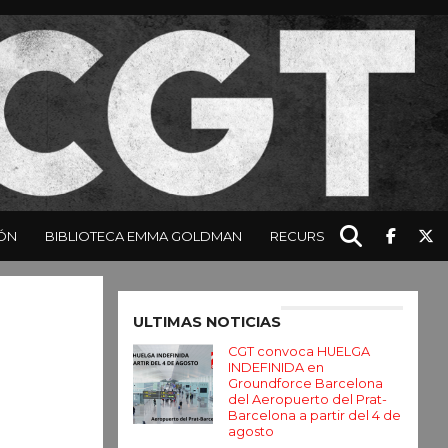
ÓN
BIBLIOTECA EMMA GOLDMAN
RECURSOS
Enter ad code here
ULTIMAS NOTICIAS
CGT convoca HUELGA
INDEFINIDA en
Groundforce Barcelona
del Aeropuerto del Prat-
Barcelona a partir del 4 de
agosto