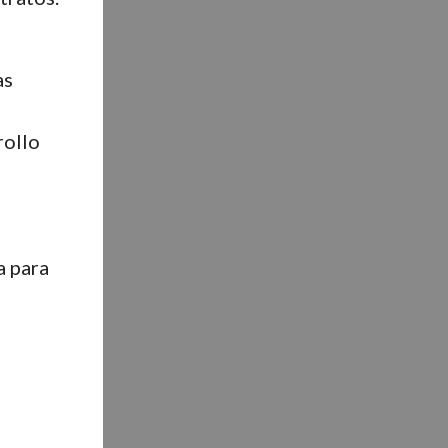
as
rollo
a para