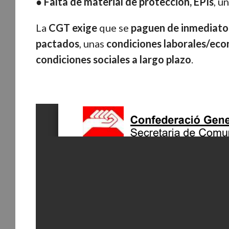
●
Falta de material de protección, EPIs
, u
La
CGT exige
que se
paguen de inmediato
pactados
, unas
condiciones laborales/ec
condiciones sociales a largo plazo
.