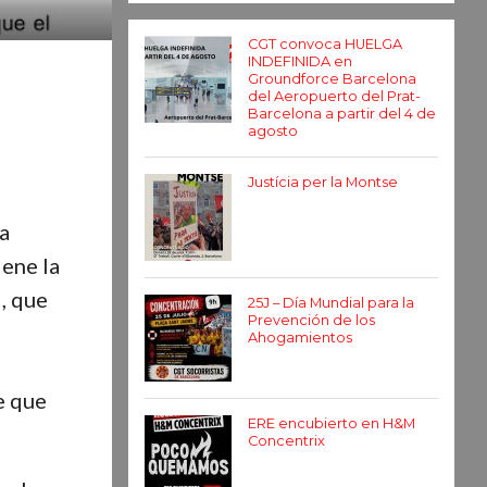
CGT convoca HUELGA
INDEFINIDA en
Groundforce Barcelona
del Aeropuerto del Prat-
Barcelona a partir del 4 de
agosto
Justícia per la Montse
la
iene la
, que
25J – Día Mundial para la
Prevención de los
Ahogamientos
e que
ERE encubierto en H&M
Concentrix