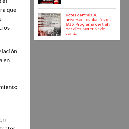
 el
ara que
Actes centrals 90
e
aniversari revolució social
1936. Programa central i
cios
per dies. Materials de
venda.
elación
a en
amiento
cen
tratos.