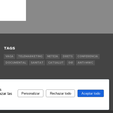
TAGS
VAGA
TELEMARKETING
NETEJA
DRETS
CONFERENCIA
DOCUMENTAL
SANITAT
CATSALUT
061
ANTI-MWC
s
zar las
Personalizar
Rechazar todo
Aceptar todo