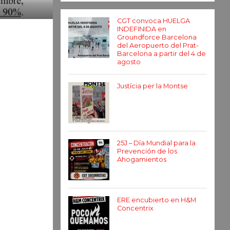
CGT convoca HUELGA
INDEFINIDA en
Groundforce Barcelona
del Aeropuerto del Prat-
Barcelona a partir del 4 de
agosto
Justícia per la Montse
25J – Día Mundial para la
Prevención de los
Ahogamientos
ERE encubierto en H&M
Concentrix