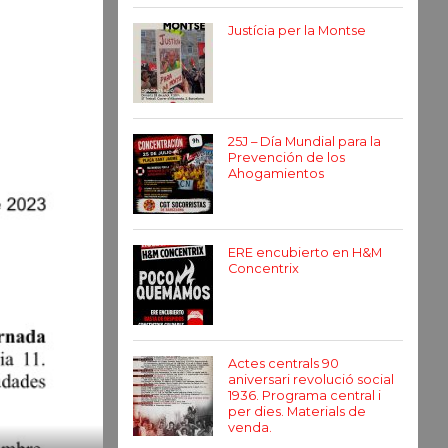
Justícia per la Montse
25J – Día Mundial para la
Prevención de los
Ahogamientos
ERE encubierto en H&M
Concentrix
Actes centrals 90
aniversari revolució social
1936. Programa central i
per dies. Materials de
venda.