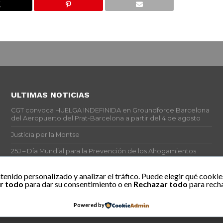
ULTIMAS NOTICIAS
CGT convoca HUELGA INDEFINIDA en Groundforce Barcelona
del Aeropuerto del Prat-Barcelona a partir del 4 de agosto
Justícia per la Montse
25J – Día Mundial para la Prevención de los Ahogamientos
ERE encubierto en H&M Concentrix
tenido personalizado y analizar el tráfico. Puede elegir qué cookie
r todo
para dar su consentimiento o en
Rechazar todo
para recha
Actes centrals 90 aniversari revolució social 1936. Programa
central i per dies. Materials de venda.
Powered by