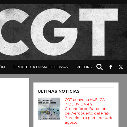
ÓN
BIBLIOTECA EMMA GOLDMAN
RECURSOS
Enter ad code here
ULTIMAS NOTICIAS
CGT convoca HUELGA
INDEFINIDA en
Groundforce Barcelona
del Aeropuerto del Prat-
Barcelona a partir del 4 de
agosto