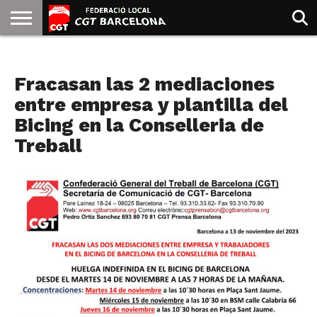
INICIO
QUIENES
SINDICATOS
SOCIAL
JURIDICA/GUIAS
PRENSA Y
FORMACIÓN
BIBLIOTECA
RECURSOS
ES
NOTAS DE PRENSA
SOMOS
COMUNICACIÓN
EMMA
Fracasan las 2 mediaciones
GOLDMAN
entre empresa y plantilla del
Bicing en la Conselleria de
Treball