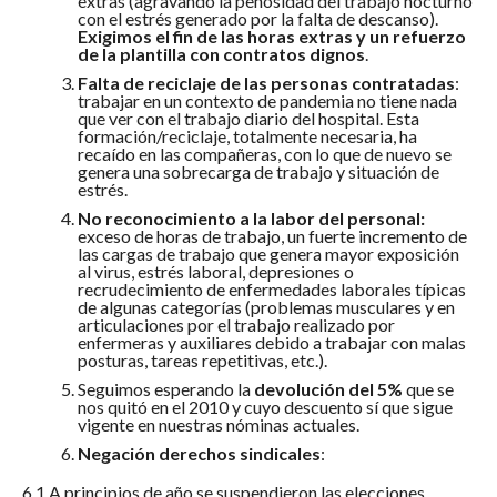
extras (agravando la penosidad del trabajo nocturno
con el estrés generado por la falta de descanso).
Exigimos el fin de las horas extras y un refuerzo
de la plantilla con contratos dignos
.
Falta de reciclaje de las personas contratadas
:
trabajar en un contexto de pandemia no tiene nada
que ver con el trabajo diario del hospital. Esta
formación/reciclaje, totalmente necesaria, ha
recaído en las compañeras, con lo que de nuevo se
genera una sobrecarga de trabajo y situación de
estrés.
No reconocimiento a la labor del personal:
exceso de horas de trabajo, un fuerte incremento de
las cargas de trabajo que genera mayor exposición
al virus, estrés laboral, depresiones o
recrudecimiento de enfermedades laborales típicas
de algunas categorías (problemas musculares y en
articulaciones por el trabajo realizado por
enfermeras y auxiliares debido a trabajar con malas
posturas, tareas repetitivas, etc.).
Seguimos esperando la
devolución del 5%
que se
nos quitó en el 2010 y cuyo descuento sí que sigue
vigente en nuestras nóminas actuales.
Negación derechos sindicales
:
6.1 A principios de año se suspendieron las elecciones