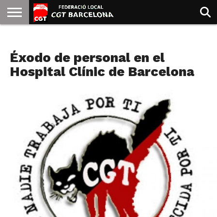
INICIO
QUIENES
SINDICATOS
SOCIAL
JURIDICA/GUIAS
PRENSA Y
FORMACIÓN
BIBLIOTECA
RECURSOS
ES
NOTAS DE PRENSA
SOMOS
COMUNICACIÓN
EMMA
Éxodo de personal en el
GOLDMAN
Hospital Clínic de Barcelona