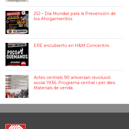
25J – Día Mundial para la Prevención de
los Ahogamientos
ERE encubierto en H&M Concentrix
Actes centrals 90 aniversari revolució
social 1936. Programa central i per dies.
Materials de venda.