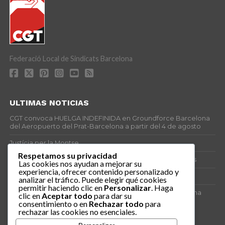
Federació Local de Sindicats Barcelona
ULTIMAS NOTICIAS
CGT convoca HUELGA INDEFINIDA en Groundforce Barcelona
del Aeropuerto del Prat-Barcelona a partir del 4 de agosto
Justícia per la Montse
Respetamos su privacidad
25J – Día Mundial para la Prevención de los Ahogamientos
Las cookies nos ayudan a mejorar su
experiencia, ofrecer contenido personalizado y
ERE encubierto en H&M Concentrix
analizar el tráfico. Puede elegir qué cookies
permitir haciendo clic en
Personalizar
. Haga
Actes centrals 90 aniversari revolució social 1936. Programa
clic en
Aceptar todo
para dar su
central i per dies. Materials de venda.
consentimiento o en
Rechazar todo
para
rechazar las cookies no esenciales.