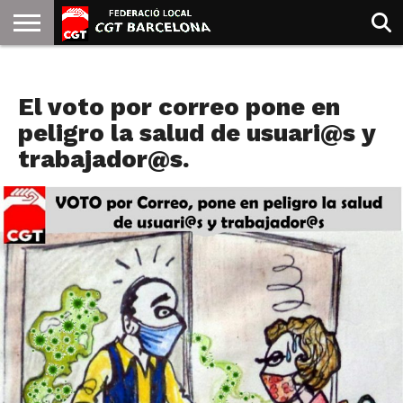
INICIO
QUIENES
SINDICATOS
SOCIAL
JURIDICA/GUIAS
PRENSA Y
FORMACIÓN
BIBLIOTECA
RECURSOS
ES
NOTAS DE PRENSA
SOMOS
COMUNICACIÓN
EMMA
El voto por correo pone en
GOLDMAN
peligro la salud de usuari@s y
trabajador@s.