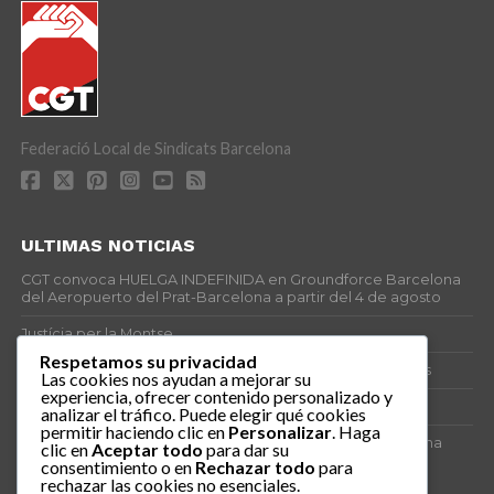
Federació Local de Sindicats Barcelona
ULTIMAS NOTICIAS
CGT convoca HUELGA INDEFINIDA en Groundforce Barcelona
del Aeropuerto del Prat-Barcelona a partir del 4 de agosto
Justícia per la Montse
Respetamos su privacidad
25J – Día Mundial para la Prevención de los Ahogamientos
Las cookies nos ayudan a mejorar su
experiencia, ofrecer contenido personalizado y
ERE encubierto en H&M Concentrix
analizar el tráfico. Puede elegir qué cookies
permitir haciendo clic en
Personalizar
. Haga
Actes centrals 90 aniversari revolució social 1936. Programa
clic en
Aceptar todo
para dar su
central i per dies. Materials de venda.
consentimiento o en
Rechazar todo
para
rechazar las cookies no esenciales.