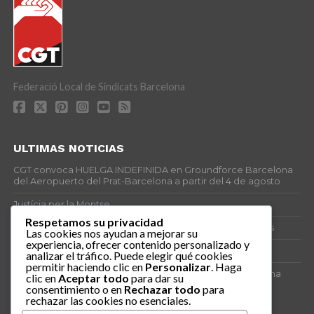
Federació Local de Sindicats Barcelona
ULTIMAS NOTICIAS
CGT convoca HUELGA INDEFINIDA en Groundforce Barcelona
del Aeropuerto del Prat-Barcelona a partir del 4 de agosto
Justícia per la Montse
Respetamos su privacidad
25J – Día Mundial para la Prevención de los Ahogamientos
Las cookies nos ayudan a mejorar su
experiencia, ofrecer contenido personalizado y
ERE encubierto en H&M Concentrix
analizar el tráfico. Puede elegir qué cookies
permitir haciendo clic en
Personalizar
. Haga
Actes centrals 90 aniversari revolució social 1936. Programa
clic en
Aceptar todo
para dar su
central i per dies. Materials de venda.
consentimiento o en
Rechazar todo
para
rechazar las cookies no esenciales.