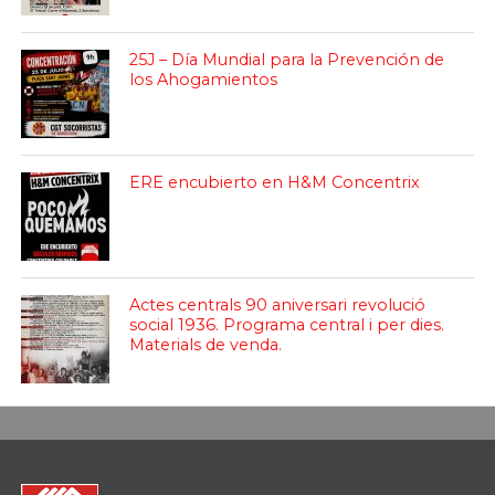
25J – Día Mundial para la Prevención de
los Ahogamientos
ERE encubierto en H&M Concentrix
Actes centrals 90 aniversari revolució
social 1936. Programa central i per dies.
Materials de venda.