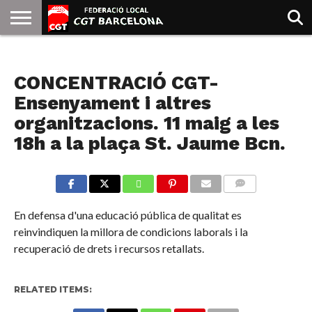
INICIO
QUIENES
SINDICATOS
SOCIAL
JURIDICA/GUIAS
PRENSA Y
FORMACIÓN
BIBLIOTECA
RECURSOS
ES
ENSEÑANZA
SOMOS
COMUNICACIÓN
EMMA
CONCENTRACIÓ CGT-
GOLDMAN
Ensenyament i altres
organitzacions. 11 maig a les
18h a la plaça St. Jaume Bcn.
COMMENTS
En defensa d'una educació pública de qualitat es
reinvindiquen la millora de condicions laborals i la
recuperació de drets i recursos retallats.
RELATED ITEMS: