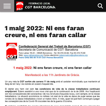
INICIO
QUIENES
SINDICATOS
SOCIAL
JURIDICA/GUIAS
PRENSA Y
FORMACIÓN
BIBLIOTECA
RECURSOS
ES
NOTAS DE PRENSA
SOMOS
COMUNICACIÓN
EMMA
1 maig 2022: Ni ens faran
GOLDMAN
creure, ni ens faran callar