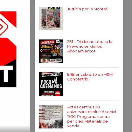
Justícia per la Montse
25J – Día Mundial para la
Prevención de los
Ahogamientos
ERE encubierto en H&M
Concentrix
Actes centrals 90
aniversari revolució social
1936. Programa central i
per dies. Materials de
venda.