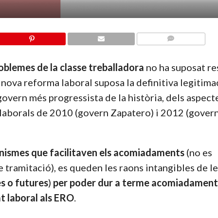
COMMENTS
problemes de la classe treballadora
no ha suposat re
a nova reforma laboral suposa la definitiva legitima
overn més progressista de la història, dels aspec
s laborals de 2010 (govern Zapatero) i 2012 (gover
nismes que facilitaven els acomiadaments
(no es
e tramitació), es queden les raons intangibles de l
s o futures
)
per poder dur a terme acomiadament
at laboral als ERO
.