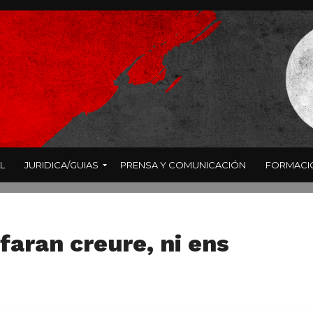
L
JURIDICA/GUIAS
PRENSA Y COMUNICACIÓN
FORMACI
 faran creure, ni ens