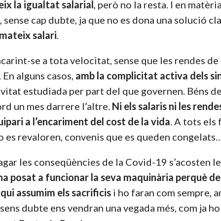
x la igualtat salarial
, però no la resta. I en matèri
s, sense cap dubte, ja que no es dona una solució cl
 mateix salari
.
carint-se a tota velocitat, sense que les rendes de 
. En alguns casos,
amb la complicitat activa dels si
sivitat estudiada per part del que governen. Béns d
rd un mes darrere l’altre.
Ni els salaris ni les rende
ipari a l’encariment del cost de la vida
. A tots els
o es revaloren, convenis que es queden congelats
agar les conseqüències de la Covid-19 s’acosten le
a ha posat a funcionar la seva maquinària perquè d
 qui assumim els sacrificis
i ho faran com sempre, a
e sens dubte ens vendran una vegada més, com ja ho