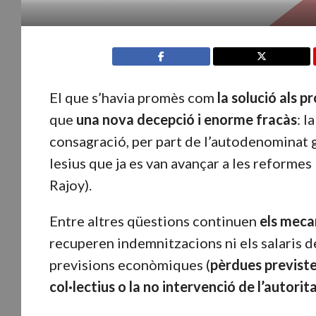
El que s’havia promès com
la solució als 
que
una nova decepció i enorme fracàs
: l
consagració, per part de l’autodenominat g
lesius que ja es van avançar a les reforme
Rajoy).
Entre altres qüestions continuen
els meca
recuperen indemnitzacions ni els salaris d
previsions econòmiques (
pèrdues previste
col·lectius o la no intervenció de l’autorit