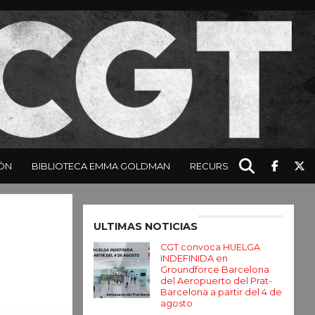
ÓN
BIBLIOTECA EMMA GOLDMAN
RECURSOS
Enter ad code here
ULTIMAS NOTICIAS
CGT convoca HUELGA
INDEFINIDA en
Groundforce Barcelona
del Aeropuerto del Prat-
Barcelona a partir del 4 de
agosto