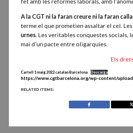
fet amb les reformes laborals, amb l’anom
A la CGT ni la faran creure ni la faran calla
terme el que prometien assaltar el cel. Le
urnes
. Les veritables conquestes socials,
mai d’un pacte entre oligarquies.
Els dret
Cartell 1 maig 2022 catalan Barcelona
Descarga
https://www.cgtbarcelona.org/wp-content/upload
RELATED ITEMS: