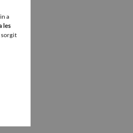
in a
a les
 sorgit