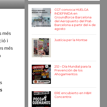
CGT convoca HUELGA
INDEFINIDA en
Groundforce Barcelona
del Aeropuerto del Prat-
Barcelona a partir del 4 de
agosto
s més
ció i
Justícia per la Montse
tes més
n
25J – Día Mundial para la
Prevención de los
Ahogamientos
es
s
ERE encubierto en H&M
Concentrix