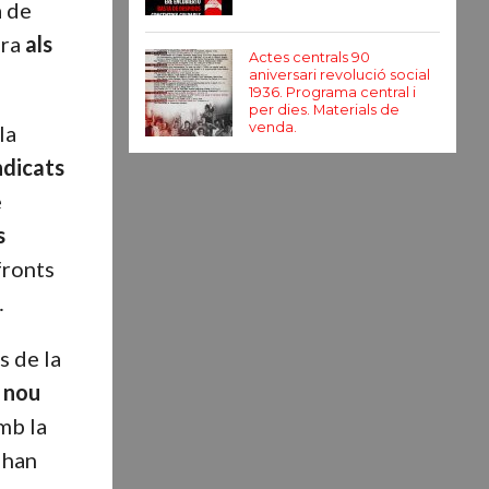
a de
ara
als
Actes centrals 90
aniversari revolució social
1936. Programa central i
per dies. Materials de
venda.
la
ndicats
e
s
 fronts
…
s de la
e nou
mb la
 han