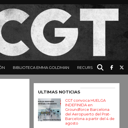
ÓN
BIBLIOTECA EMMA GOLDMAN
RECURSOS
Enter ad code here
ULTIMAS NOTICIAS
CGT convoca HUELGA
INDEFINIDA en
Groundforce Barcelona
del Aeropuerto del Prat-
Barcelona a partir del 4 de
agosto