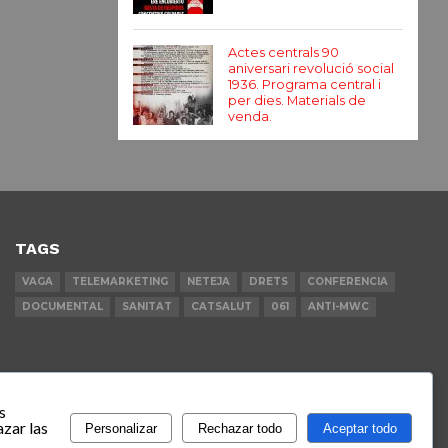
Actes centrals 90
aniversari revolució social
1936. Programa central i
per dies. Materials de
venda.
TAGS
VAGA
TELEMARKETING
NETEJA
DRETS
CONFERENCIA
DOCUMENTAL
SANITAT
CATSALUT
061
ANTI-MWC
s
zar las
Personalizar
Rechazar todo
Aceptar todo