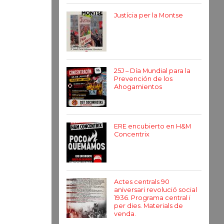
Justícia per la Montse
25J – Día Mundial para la
Prevención de los
Ahogamientos
ERE encubierto en H&M
Concentrix
Actes centrals 90
aniversari revolució social
1936. Programa central i
per dies. Materials de
venda.