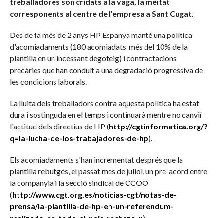
treballadores són cridats a la vaga, la meitat
corresponents al centre de l’empresa a Sant Cugat.
Des de fa més de 2 anys HP Espanya manté una política
d'acomiadaments (180 acomiadats, més del 10% de la
plantilla en un incessant degoteig) i contractacions
precàries que han conduït a una degradació progressiva de
les condicions laborals.
La lluita dels treballadors contra aquesta política ha estat
dura i sostinguda en el temps i continuarà mentre no canviï
l'actitud dels directius de HP (
http://cgtinformatica.org/?
q=la-lucha-de-los-trabajadores-de-hp
).
Els acomiadaments s'han incrementat després que la
plantilla rebutgés, el passat mes de juliol, un pre-acord entre
la companyia i la secció sindical de CCOO
(
http://www.cgt.org.es/noticias-cgt/notas-de-
prensa/la-plantilla-de-hp-en-un-referendum-
realizado-en-todo-el-pais-rechaza-u
).