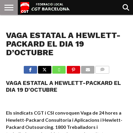
INICIO
QUIENES
SINDICATOS
SOCIAL
JURIDICA/GUIAS
PRENSA Y
FORMACIÓN
BIBLIOTECA
RECURSOS
ES
NOTICIAS
SOMOS
COMUNICACIÓN
EMMA
VAGA ESTATAL A HEWLETT-
GOLDMAN
PACKARD EL DIA 19
D’OCTUBRE
COMMENTS
VAGA ESTATAL A HEWLETT-PACKARD EL
DIA 19 D'OCTUBRE
Els sindicats CGT i CSI convoquen Vaga de 24 hores a
Hewlett-Packard Consultoria i Aplicacions i Hewlett-
Packard Outsourcing.
1800 Treballadors i