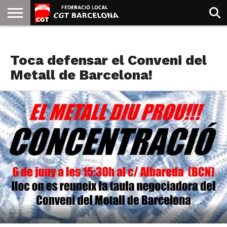
INICIO
QUIENES
SINDICATOS
SOCIAL
JURIDICA/GUIAS
PRENSA Y
FORMACIÓN
BIBLIOTECA
RECURSOS
ES
METAL
SOMOS
COMUNICACIÓN
EMMA
Toca defensar el Conveni del
GOLDMAN
Metall de Barcelona!