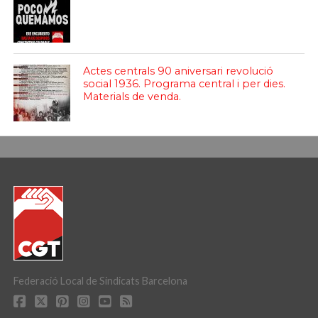
Actes centrals 90 aniversari revolució
social 1936. Programa central i per dies.
Materials de venda.
Federació Local de Sindicats Barcelona