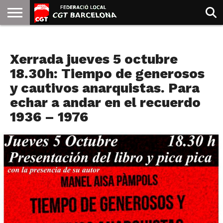
INICIO
QUIENES
SINDICATOS
SOCIAL
JURIDICA/GUIAS
PRENSA Y
FORMACIÓN
BIBLIOTECA
RECURSOS
ES
AGENDA
SOMOS
COMUNICACIÓN
EMMA
Xerrada jueves 5 octubre
GOLDMAN
18.30h: Tiempo de generosos
y cautivos anarquistas. Para
echar a andar en el recuerdo
1936 – 1976