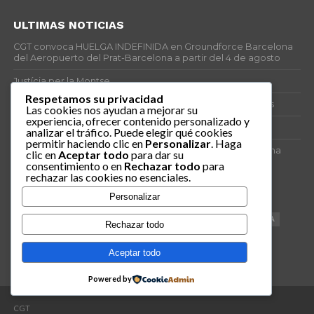
ULTIMAS NOTICIAS
CGT convoca HUELGA INDEFINIDA en Groundforce Barcelona
del Aeropuerto del Prat-Barcelona a partir del 4 de agosto
Justícia per la Montse
Respetamos su privacidad
25J – Día Mundial para la Prevención de los Ahogamientos
Las cookies nos ayudan a mejorar su
experiencia, ofrecer contenido personalizado y
ERE encubierto en H&M Concentrix
analizar el tráfico. Puede elegir qué cookies
permitir haciendo clic en
Personalizar
. Haga
Actes centrals 90 aniversari revolució social 1936. Programa
clic en
Aceptar todo
para dar su
central i per dies. Materials de venda.
consentimiento o en
Rechazar todo
para
rechazar las cookies no esenciales.
TAGS
Personalizar
VAGA
TELEMARKETING
NETEJA
DRETS
CONFERENCIA
Rechazar todo
DOCUMENTAL
SANITAT
CATSALUT
061
ANTI-MWC
Aceptar todo
Powered by
CGT