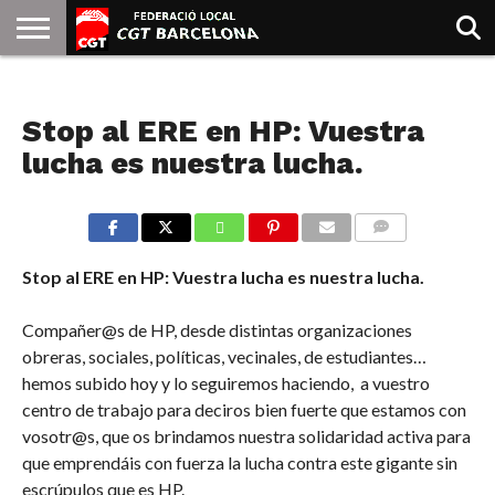
INICIO
QUIENES
SINDICATOS
SOCIAL
JURIDICA/GUIAS
PRENSA Y
FORMACIÓN
BIBLIOTECA
RECURSOS
ES
NOTICIAS
SOMOS
COMUNICACIÓN
EMMA
Stop al ERE en HP: Vuestra
GOLDMAN
lucha es nuestra lucha.
COMMENTS
Stop al ERE en HP: Vuestra lucha es nuestra lucha.
Compañer@s de HP, desde distintas organizaciones
obreras, sociales, políticas, vecinales, de estudiantes…
hemos subido hoy y lo seguiremos haciendo, a vuestro
centro de trabajo para deciros bien fuerte que estamos con
vosotr@s, que os brindamos nuestra solidaridad activa para
que emprendáis con fuerza la lucha contra este gigante sin
escrúpulos que es HP.