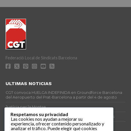
Federació Local de Sindicats Barcelona
ULTIMAS NOTICIAS
CGT convoca HUELGA INDEFINIDA en Groundforce Barcelona
del Aeropuerto del Prat-Barcelona a partir del 4 de agosto
Justícia per la Montse
Respetamos su privacidad
25J – Día Mundial para la Prevención de los Ahogamientos
Las cookies nos ayudan a mejorar su
experiencia, ofrecer contenido personalizado y
ERE encubierto en H&M Concentrix
analizar el tráfico. Puede elegir qué cookies