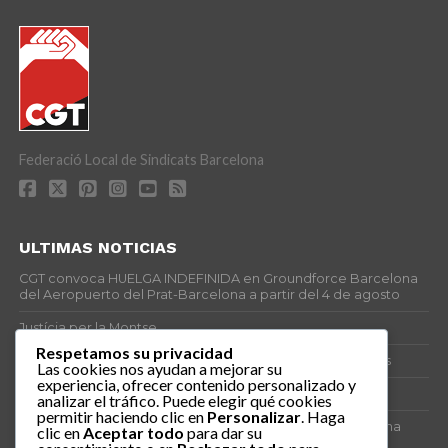
Federació Local de Sindicats Barcelona
ULTIMAS NOTICIAS
CGT convoca HUELGA INDEFINIDA en Groundforce Barcelona
del Aeropuerto del Prat-Barcelona a partir del 4 de agosto
Justícia per la Montse
Respetamos su privacidad
25J – Día Mundial para la Prevención de los Ahogamientos
Las cookies nos ayudan a mejorar su
experiencia, ofrecer contenido personalizado y
ERE encubierto en H&M Concentrix
analizar el tráfico. Puede elegir qué cookies
permitir haciendo clic en
Personalizar
. Haga
Actes centrals 90 aniversari revolució social 1936. Programa
clic en
Aceptar todo
para dar su
central i per dies. Materials de venda.