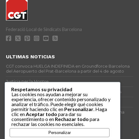
Federació Local de Sindicats Barcelona
ULTIMAS NOTICIAS
CGT convoca HUELGA INDEFINIDA en Groundforce Barcelona
del Aeropuerto del Prat-Barcelona a partir del 4 de agosto
Justícia per la Montse
Respetamos su privacidad
25J – Día Mundial para la Prevención de los Ahogamientos
Las cookies nos ayudan a mejorar su
experiencia, ofrecer contenido personalizado y
ERE encubierto en H&M Concentrix
analizar el tráfico. Puede elegir qué cookies
permitir haciendo clic en
Personalizar
. Haga
Actes centrals 90 aniversari revolució social 1936. Programa
clic en
Aceptar todo
para dar su
central i per dies. Materials de venda.
consentimiento o en
Rechazar todo
para
rechazar las cookies no esenciales.
TAGS
Personalizar