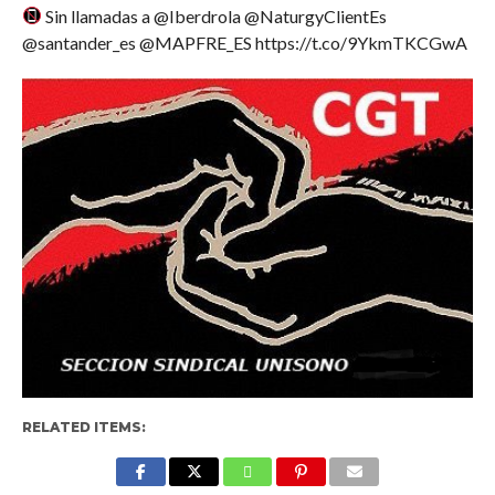
Sin llamadas a @Iberdrola @NaturgyClientEs
@santander_es @MAPFRE_ES https://t.co/9YkmTKCGwA
RELATED ITEMS: