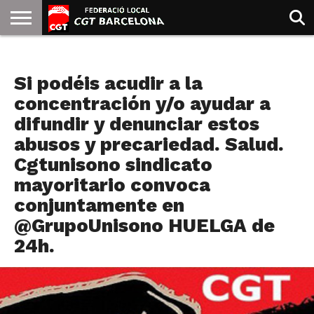
INICIO
QUIENES
SINDICATOS
SOCIAL
JURIDICA/GUIAS
PRENSA Y
FORMACIÓN
BIBLIOTECA
RECURSOS
ES
NOTICIAS
SOMOS
COMUNICACIÓN
EMMA
Si podéis acudir a la
GOLDMAN
concentración y/o ayudar a
difundir y denunciar estos
abusos y precariedad. Salud.
Cgtunisono sindicato
mayoritario convoca
conjuntamente en
@GrupoUnisono HUELGA de
24h.