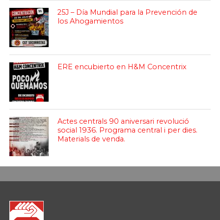
25J – Día Mundial para la Prevención de
los Ahogamientos
ERE encubierto en H&M Concentrix
Actes centrals 90 aniversari revolució
social 1936. Programa central i per dies.
Materials de venda.