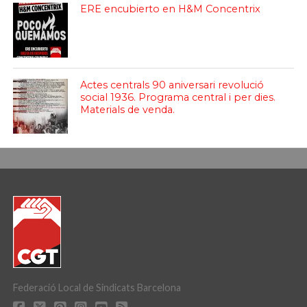
ERE encubierto en H&M Concentrix
Actes centrals 90 aniversari revolució
social 1936. Programa central i per dies.
Materials de venda.
Federació Local de Sindicats Barcelona