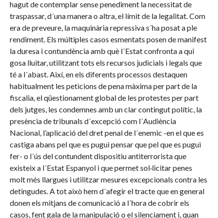
hagut de contemplar sense penediment la necessitat de
traspassar, d´una manera o altra, el límit de la legalitat. Com
era de preveure, la maquinària repressiva s´ha posat a ple
rendiment. Els múltiples casos esmentats posen de manifest
la duresa i contundència amb què l´Estat confronta a qui
gosa lluitar, utilitzant tots els recursos judicials i legals que
té a l´abast. Així, en els diferents processos destaquen
habitualment les peticions de pena màxima per part de la
fiscalia, el qüestionament global de les protestes per part
dels jutges, les condemnes amb un clar contingut polític, la
presència de tribunals d´excepció com l´Audiència
Nacional, l’aplicació del dret penal de l´enemic -en el que es
castiga abans pel que es pugui pensar que pel que es pugui
fer- o l´ús del contundent dispositiu antiterrorista que
existeix a l´Estat Espanyol i que permet sol·licitar penes
molt més llargues i utilitzar mesures excepcionals contra les
detingudes. A tot això hem d´afegir el tracte que en general
donen els mitjans de comunicació a l´hora de cobrir els
casos, fent gala de la manipulació o el silenciament i, quan