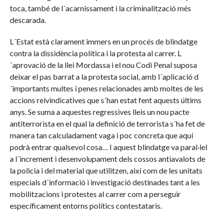
toca, també de l´acarnissament i la criminalització més
descarada.
L´Estat està clarament immers en un procés de blindatge
contra la dissidència política i la protesta al carrer. L
´aprovació de la llei Mordassa i el nou Codi Penal suposa
deixar el pas barrat a la protesta social, amb l´aplicació d
´importants multes i penes relacionades amb moltes de les
accions reivindicatives que s´han estat fent aquests últims
anys. Se suma a aquestes regressives lleis un nou pacte
antiterrorista en el qual la definició de terrorista s´ha fet de
manera tan calculadament vaga i poc concreta que aquí
podrà entrar qualsevol cosa… I aquest blindatge va paral·lel
a l´increment i desenvolupament dels cossos antiavalots de
la policia i del material que utilitzen, així com de les unitats
especials d´informació i investigació destinades tant a les
mobilitzacions i protestes al carrer com a perseguir
específicament entorns polítics contestataris.