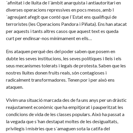
´afinitat i de lluita de l´àmbit anarquista i antiautoritari en
diverses operacions repressives en pocs mesos, amb l
´agreujant afegit que conté que l´Estat ens qualifiqui de
terroristes (les Operacions Pandora i Piñata). Ens han atacat
per aquests i tants altres casos que aquest text es queda
curt per endinsar-nos mínimament en ells…
Ens ataquen perquè des del poder saben que posem en
dubte les seves institucions, les seves polítiques i lleis i els
seus mecanismes tolerats i legals de protesta. Saben que les
nostres lluites donen fruits reals, són contagioses i
radicalment transformadores. Tenen por i per això ens
ataquen.
Vivim una situació marcada des de fa uns anys per un dràstic
reajustament econòmic que ha empitjorat i pauperitzat les
condicions de vida de les classes populars. Això ha passat a
la vegada que s´han destapat moltes de les desigualtats,
privilegis i misèries que s´amaguen sota la catifa del