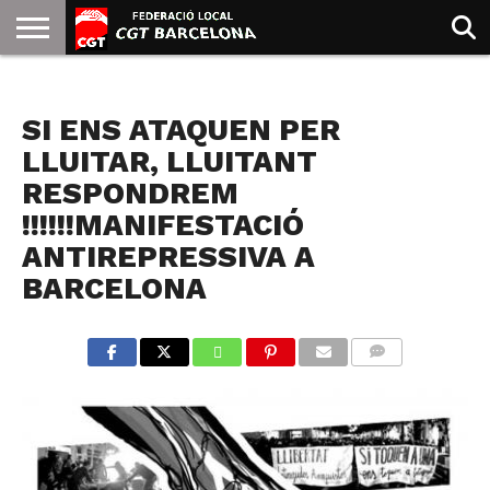
INICIO
QUIENES
SINDICATOS
SOCIAL
JURIDICA/GUIAS
PRENSA Y
FORMACIÓN
BIBLIOTECA
RECURSOS
ES
NOTICIAS
SOMOS
COMUNICACIÓN
EMMA
SI ENS ATAQUEN PER
GOLDMAN
LLUITAR, LLUITANT
RESPONDREM
!!!!!!MANIFESTACIÓ
ANTIREPRESSIVA A
BARCELONA
COMMENTS