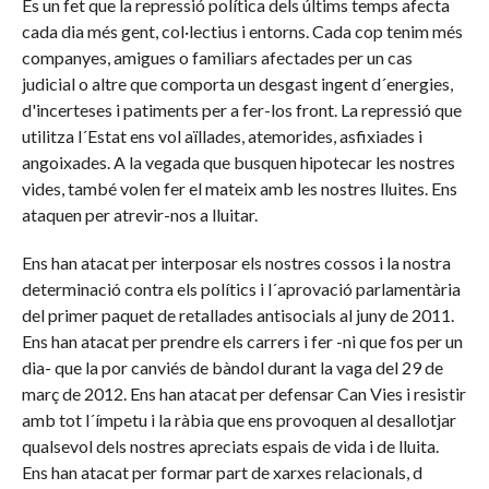
És un fet que la repressió política dels últims temps afecta
cada dia més gent, col·lectius i entorns. Cada cop tenim més
companyes, amigues o familiars afectades per un cas
judicial o altre que comporta un desgast ingent d´energies,
d'incerteses i patiments per a fer-los front. La repressió que
utilitza l´Estat ens vol aïllades, atemorides, asfixiades i
angoixades. A la vegada que busquen hipotecar les nostres
vides, també volen fer el mateix amb les nostres lluites. Ens
ataquen per atrevir-nos a lluitar.
Ens han atacat per interposar els nostres cossos i la nostra
determinació contra els polítics i l´aprovació parlamentària
del primer paquet de retallades antisocials al juny de 2011.
Ens han atacat per prendre els carrers i fer -ni que fos per un
dia- que la por canviés de bàndol durant la vaga del 29 de
març de 2012. Ens han atacat per defensar Can Vies i resistir
amb tot l´ímpetu i la ràbia que ens provoquen al desallotjar
qualsevol dels nostres apreciats espais de vida i de lluita.
Ens han atacat per formar part de xarxes relacionals, d