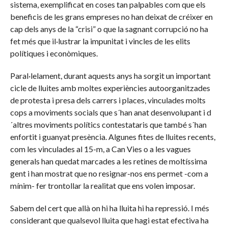
sistema, exemplificat en coses tan palpables com que els
beneficis de les grans empreses no han deixat de créixer en
cap dels anys de la “crisi” o que la sagnant corrupció no ha
fet més que il·lustrar la impunitat i vincles de les elits
polítiques i econòmiques.
Paral·lelament, durant aquests anys ha sorgit un important
cicle de lluites amb moltes experiències autoorganitzades
de protesta i presa dels carrers i places, vinculades molts
cops a moviments socials que s´han anat desenvolupant i d
´altres moviments polítics contestataris que també s´han
enfortit i guanyat presència. Algunes fites de lluites recents,
com les vinculades al 15-m, a Can Vies o a les vagues
generals han quedat marcades a les retines de moltíssima
gent i han mostrat que no resignar-nos ens permet -com a
mínim- fer trontollar la realitat que ens volen imposar.
Sabem del cert que allà on hi ha lluita hi ha repressió. I més
considerant que qualsevol lluita que hagi estat efectiva ha