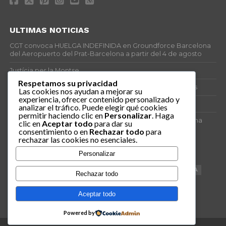
ULTIMAS NOTICIAS
CGT convoca HUELGA INDEFINIDA en Groundforce Barcelona
del Aeropuerto del Prat-Barcelona a partir del 4 de agosto
Justícia per la Montse
Respetamos su privacidad
25J – Día Mundial para la Prevención de los Ahogamientos
Las cookies nos ayudan a mejorar su
experiencia, ofrecer contenido personalizado y
ERE encubierto en H&M Concentrix
analizar el tráfico. Puede elegir qué cookies
permitir haciendo clic en
Personalizar
. Haga
Actes centrals 90 aniversari revolució social 1936. Programa
clic en
Aceptar todo
para dar su
central i per dies. Materials de venda.
consentimiento o en
Rechazar todo
para
rechazar las cookies no esenciales.
TAGS
Personalizar
VAGA
TELEMARKETING
NETEJA
DRETS
CONFERENCIA
Rechazar todo
DOCUMENTAL
SANITAT
CATSALUT
061
ANTI-MWC
Aceptar todo
Powered by