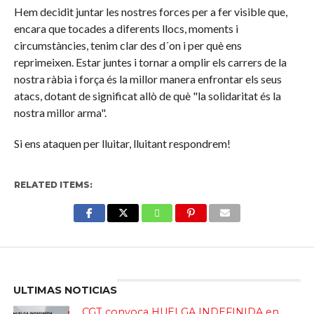
Hem decidit juntar les nostres forces per a fer visible que,
encara que tocades a diferents llocs, moments i
circumstàncies, tenim clar des d´on i per què ens
reprimeixen. Estar juntes i tornar a omplir els carrers de la
nostra ràbia i força és la millor manera enfrontar els seus
atacs, dotant de significat allò de què "la solidaritat és la
nostra millor arma".
Si ens ataquen per lluitar, lluitant respondrem!
RELATED ITEMS:
Enter ad code here
ULTIMAS NOTICIAS
CGT convoca HUELGA INDEFINIDA en