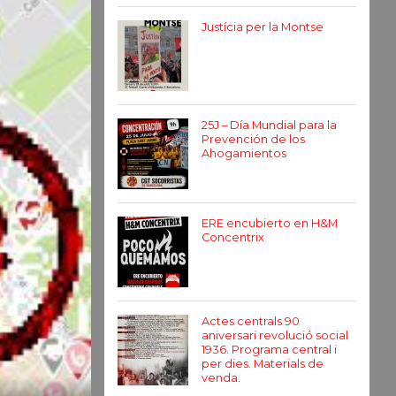
Justícia per la Montse
25J – Día Mundial para la
Prevención de los
Ahogamientos
ERE encubierto en H&M
Concentrix
Actes centrals 90
aniversari revolució social
1936. Programa central i
per dies. Materials de
venda.