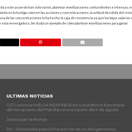
o a este acuerdo han sido varios, plantear movilizaciones contundentes e intensas, no 
la tanto en la huelga como en las acciones y concentraciones, la actitud decidida del resto
una de las concentraciones lo ha hecho, la caja de resistencia ya que los bajos salarios
e esta envergadura. Sin duda un ejemplo de cómo plantear movilizaciones para ganar.
ULTIMAS NOTICIAS
CGT convoca HUELGA INDEFINIDA en Groundforce Barcelona
del Aeropuerto del Prat-Barcelona a partir del 4 de agosto
Justícia per la Montse
25J – Día Mundial para la Prevención de los Ahogamientos