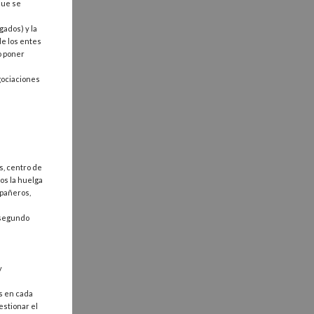
que se
gados) y la
de los entes
o poner
egociaciones
s, centro de
os la huelga
mpañeros,
a segundo
y
as en cada
estionar el