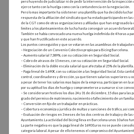
pero huyendo de judicializar ni de pedir la intervención de la inspecció
ejerce tanto con la huelga como con la contundencia en la negociación.
Pero lo mas importante ha sido tener una plantilla que ha decidido luchar
respuesta de la afiliación del sindicato que ha estado participando en la
de la CGT como de otras organizaciones y afiliadas que han engrosado la c
limites a los planteamientos de lucha hasta conseguir un acuerdo favorabl
También se había convocado una nueva huelga indefinida de 4 horas a part
y que han fructificado en este acuerdo.
Los puntos conseguidos y que se votaron en las asambleas de trabajador
– Negociación de un Convenio Colectivo propio para Bicing Barcelona.
– Aumento salarial 7,389%, con su cotización en Seguridad Social.
– Cobro de atrasos de 15 meses, con su cotización en Seguridad Social.
– Eliminación de la doble escala salarial que afectaba al 25% de la plantilla.
– Paga lineal de 1.690€, con su cotización a las Seguridad Social. Esta c
control, coordinadores y dirección, ya que tienen salarios superiores u 
a pesar de tener los salarios mas bajos de la empresa, participaron en la
por su aptitud los días de huelga y comprometerse a sumarse si se convoc
– Se consideraran festivos los días 24 y 31 de diciembre, 15 días para la
grado del permiso de matrimonio, nacimiento o fallecimiento de un familia
– Conversión en fijo de un trabajador en prácticas.
– Cobertura economiza y jurídica de multas y sanciones de tráfico, así com
– Evaluación de riesgos en 3 meses de los dos centros de trabajo y de la
Ayuntamiento. La actividad del bicing lleva en Barcelona unos 10 años fun
La parte negativa es que la paga lineal de 1690 Euros no se puede consoli
categoría laboral. A pesar de ello tenemos el compromiso del Ayuntamient