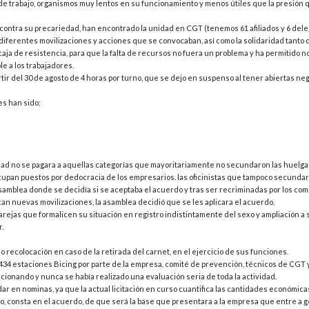
n de trabajo, organismos muy lentos en su funcionamiento y menos útiles que la presión 
 contra su precariedad, han encontrado la unidad en CGT (tenemos 61 afiliados y 6 dele
s diferentes movilizaciones y acciones que se convocaban, así como la solidaridad tanto 
aja de resistencia, para que la falta de recursos no fuera un problema y ha permitido n
e a los trabajadores.
ir del 30 de agosto de 4 horas por turno, que se dejo en suspenso al tener abiertas n
es han sido:
antidad no se pagara a aquellas categorías que mayoritariamente no secundaron las huelga
ocupan puestos por dedocracia de los empresarios. las oficinistas que tampoco secundar
 asamblea donde se decidía si se aceptaba el acuerdo y tras ser recriminadas por los co
an nuevas movilizaciones, la asamblea decidió que se les aplicara el acuerdo.
s parejas que formalicen su situación en registro indistintamente del sexo y ampliación 
r.
o recolocación en caso de la retirada del carnet, en el ejercicio de sus funciones.
s 434 estaciones Bicing por parte de la empresa, comité de prevención, técnicos de CGT 
cionando y nunca se había realizado una evaluación seria de toda la actividad.
dar en nominas, ya que la actual licitación en curso cuantifica las cantidades económic
o, consta en el acuerdo, de que será la base que presentara a la empresa que entre a g