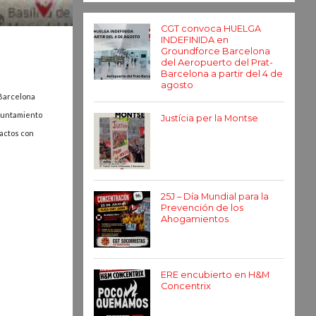
CGT convoca HUELGA
INDEFINIDA en
Groundforce Barcelona
del Aeropuerto del Prat-
Barcelona a partir del 4 de
agosto
 Barcelona
ayuntamiento
Justícia per la Montse
tactos con
25J – Día Mundial para la
Prevención de los
Ahogamientos
ERE encubierto en H&M
Concentrix