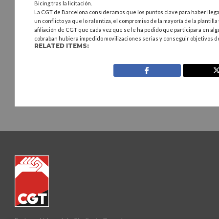
Bicing tras la licitación.
La CGT de Barcelona consideramos que los puntos clave para haber llegad
un conflicto ya que lo ralentiza, el compromiso de la mayoría de la plantil
afiliación de CGT que cada vez que se le ha pedido que participara en alg
cobraban hubiera impedido movilizaciones serias y conseguir objetivos d
RELATED ITEMS: