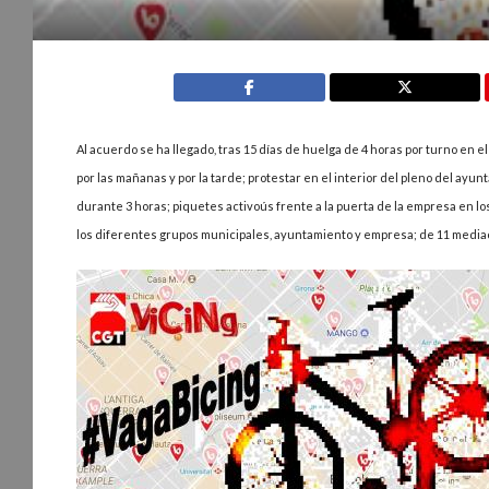
Al acuerdo se ha llegado, tras 15 días de huelga de 4 horas por turno en e
por las mañanas y por la tarde; protestar en el interior del pleno del ayu
durante 3 horas; piquetes activoús frente a la puerta de la empresa en lo
los diferentes grupos municipales, ayuntamiento y empresa; de 11 mediac