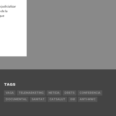
judicializar
 de la
 que
TAGS
VAGA
TELEMARKETING
NETEJA
DRETS
CONFERENCIA
DOCUMENTAL
SANITAT
CATSALUT
061
ANTI-MWC