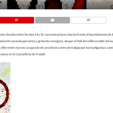
COMMENTS
l mes de julio entre los días 12 y 31; concentraciones diarias frente al Ayuntamiento de
ntamiento sacando pancartas y gritando consignas; okupar el Hall del edificio noble del 
s diferentes turnos; ocupación de uno de los centro de trabajo por los huelguistas; con
iones en le Conselleria de Treball.