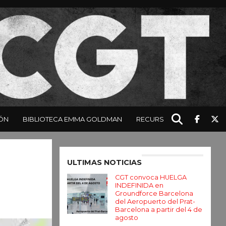
ÓN
BIBLIOTECA EMMA GOLDMAN
RECURSOS
Enter ad code here
ULTIMAS NOTICIAS
CGT convoca HUELGA
INDEFINIDA en
Groundforce Barcelona
del Aeropuerto del Prat-
Barcelona a partir del 4 de
agosto