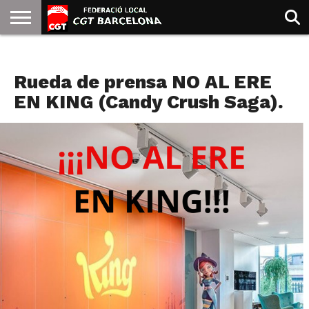
INICIO
QUIENES
SINDICATOS
SOCIAL
JURIDICA/GUIAS
PRENSA Y
FORMACIÓN
BIBLIOTECA
RECURSOS
ES
ESPECTACULOS
SOMOS
COMUNICACIÓN
EMMA
Rueda de prensa NO AL ERE
GOLDMAN
EN KING (Candy Crush Saga).