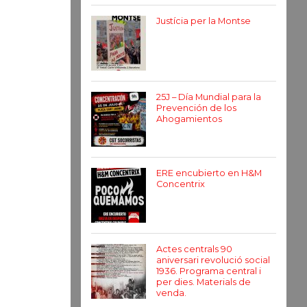
Justícia per la Montse
25J – Día Mundial para la
Prevención de los
Ahogamientos
ERE encubierto en H&M
Concentrix
Actes centrals 90
aniversari revolució social
1936. Programa central i
per dies. Materials de
venda.