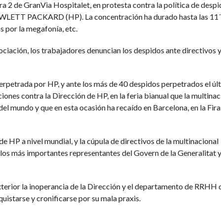
ira 2 de GranVia Hospitalet, en protesta contra la política de desp
 HEWLETT PACKARD (HP). La concentración ha durado hasta las 11´
s por la megafonía, etc.
gociación, los trabajadores denuncian los despidos ante directivos y
perpetrada por HP, y ante los más de 40 despidos perpetrados el úl
iones contra la Dirección de HP, en la feria bianual que la multinac
el mundo y que en esta ocasión ha recaído en Barcelona, en la Fir
HP a nivel mundial, y la cúpula de directivos de la multinacional
 los más importantes representantes del Govern de la Generalitat y
xterior la inoperancia de la Dirección y el departamento de RRHH
quistarse y cronificarse por su mala praxis.