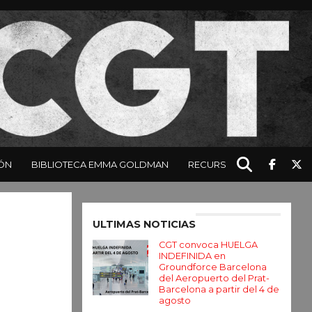
ÓN
BIBLIOTECA EMMA GOLDMAN
RECURSOS
Enter ad code here
ULTIMAS NOTICIAS
CGT convoca HUELGA
INDEFINIDA en
Groundforce Barcelona
del Aeropuerto del Prat-
Barcelona a partir del 4 de
agosto