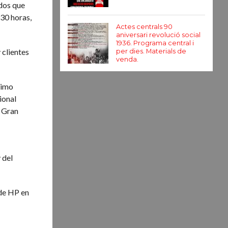
idos que
30 horas,
Actes centrals 90
aniversari revolució social
1936. Programa central i
 clientes
per dies. Materials de
venda.
timo
ional
a Gran
 del
 de HP en