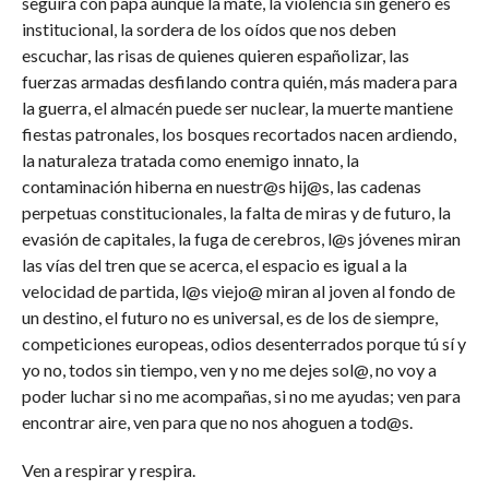
seguirá con papá aunque la mate, la violencia sin género es
institucional, la sordera de los oídos que nos deben
escuchar, las risas de quienes quieren españolizar, las
fuerzas armadas desfilando contra quién, más madera para
la guerra, el almacén puede ser nuclear, la muerte mantiene
fiestas patronales, los bosques recortados nacen ardiendo,
la naturaleza tratada como enemigo innato, la
contaminación hiberna en nuestr@s hij@s, las cadenas
perpetuas constitucionales, la falta de miras y de futuro, la
evasión de capitales, la fuga de cerebros, l@s jóvenes miran
las vías del tren que se acerca, el espacio es igual a la
velocidad de partida, l@s viejo@ miran al joven al fondo de
un destino, el futuro no es universal, es de los de siempre,
competiciones europeas, odios desenterrados porque tú sí y
yo no, todos sin tiempo, ven y no me dejes sol@, no voy a
poder luchar si no me acompañas, si no me ayudas; ven para
encontrar aire, ven para que no nos ahoguen a tod@s.
Ven a respirar y respira.