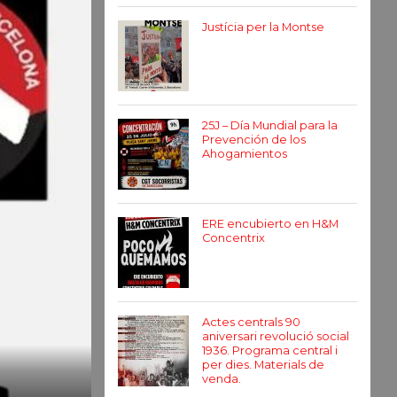
Justícia per la Montse
25J – Día Mundial para la
Prevención de los
Ahogamientos
ERE encubierto en H&M
Concentrix
Actes centrals 90
aniversari revolució social
1936. Programa central i
per dies. Materials de
venda.