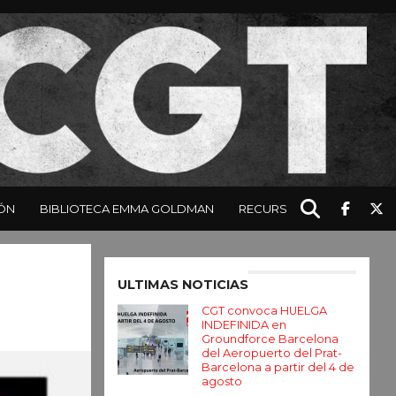
ÓN
BIBLIOTECA EMMA GOLDMAN
RECURSOS
Enter ad code here
ULTIMAS NOTICIAS
CGT convoca HUELGA
INDEFINIDA en
Groundforce Barcelona
del Aeropuerto del Prat-
Barcelona a partir del 4 de
agosto