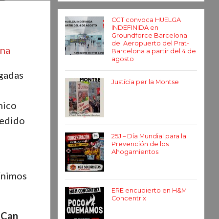
CGT convoca HUELGA
INDEFINIDA en
Groundforce Barcelona
del Aeropuerto del Prat-
ona
Barcelona a partir del 4 de
agosto
gadas
Justícia per la Montse
nico
pedido
25J – Día Mundial para la
Prevención de los
Ahogamientos
mínimos
ERE encubierto en H&M
Concentrix
 Can