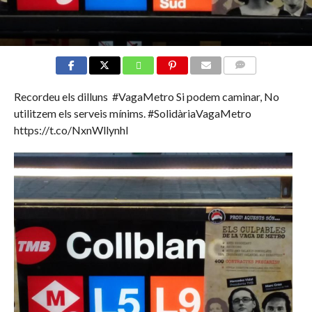
COMMENTS
Recordeu els dilluns #VagaMetro Si podem caminar, No
utilitzem els serveis mínims. #SolidàriaVagaMetro
https://t.co/NxnWllynhl