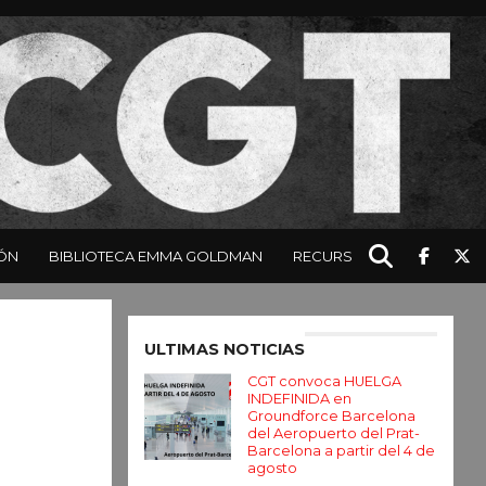
ÓN
BIBLIOTECA EMMA GOLDMAN
RECURSOS
Enter ad code here
ULTIMAS NOTICIAS
CGT convoca HUELGA
INDEFINIDA en
Groundforce Barcelona
del Aeropuerto del Prat-
Barcelona a partir del 4 de
agosto