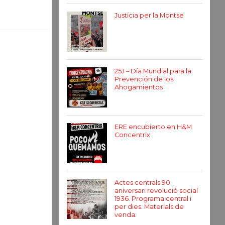
Justícia per la Montse
25J – Día Mundial para la
Prevención de los
Ahogamientos
ERE encubierto en H&M
Concentrix
Actes centrals 90
aniversari revolució social
1936. Programa central i
per dies. Materials de
venda.