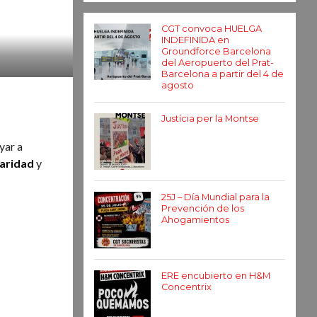
CGT convoca HUELGA
INDEFINIDA en
Groundforce Barcelona
del Aeropuerto del Prat-
Barcelona a partir del 4 de
agosto
Justícia per la Montse
yar a
daridad
y
25J – Día Mundial para la
Prevención de los
Ahogamientos
ERE encubierto en H&M
Concentrix