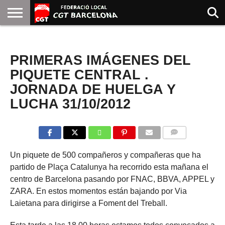
INICIO
QUIENES
SINDICATOS
SOCIAL
JURIDICA/GUIAS
PRENSA Y
FORMACIÓN
BIBLIOTECA
RECURSOS
ES
NOTICIAS
SOMOS
COMUNICACIÓN
EMMA
PRIMERAS IMÁGENES DEL
GOLDMAN
PIQUETE CENTRAL .
JORNADA DE HUELGA Y
LUCHA 31/10/2012
COMMENTS
Un piquete de 500 compañeros y compañeras que ha
partido de Plaça Catalunya ha recorrido esta mañana el
centro de Barcelona pasando por FNAC, BBVA, APPEL y
ZARA. En estos momentos están bajando por Via
Laietana para dirigirse a Foment del Treball.