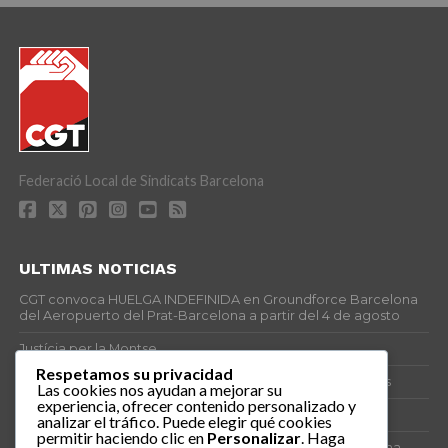
Federació Local de Sindicats Barcelona
ULTIMAS NOTICIAS
CGT convoca HUELGA INDEFINIDA en Groundforce Barcelona
del Aeropuerto del Prat-Barcelona a partir del 4 de agosto
Justícia per la Montse
Respetamos su privacidad
25J – Día Mundial para la Prevención de los Ahogamientos
Las cookies nos ayudan a mejorar su
experiencia, ofrecer contenido personalizado y
ERE encubierto en H&M Concentrix
analizar el tráfico. Puede elegir qué cookies
permitir haciendo clic en
Personalizar
. Haga
Actes centrals 90 aniversari revolució social 1936. Programa