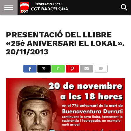
INICIO
QUIENES
SINDICATOS
SOCIAL
JURIDICA/GUIAS
PRENSA Y
FORMACIÓN
BIBLIOTECA
RECURSOS
ES
NOTICIAS
SOMOS
COMUNICACIÓN
EMMA
PRESENTACIÓ DEL LLIBRE
GOLDMAN
«25è ANIVERSARI EL LOKAL».
20/11/2013
COMMENTS