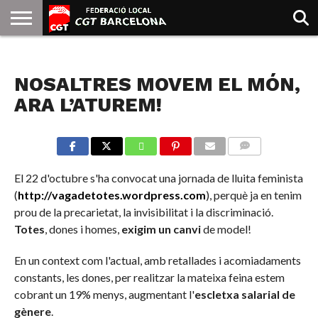
INICIO
QUIENES
SINDICATOS
SOCIAL
JURIDICA/GUIAS
PRENSA Y
FORMACIÓN
BIBLIOTECA
RECURSOS
ES
NOTICIAS
SOMOS
COMUNICACIÓN
EMMA
NOSALTRES MOVEM EL MÓN,
GOLDMAN
ARA L’ATUREM!
COMMENTS
El 22 d'octubre s'ha convocat una jornada de lluita feminista
(
http://vagadetotes.wordpress.com
), perquè ja en tenim
prou de la precarietat, la invisibilitat i la discriminació.
Totes
, dones i homes,
exigim un canvi
de model!
En un context com l'actual, amb retallades i acomiadaments
constants, les dones, per realitzar la mateixa feina estem
cobrant un 19% menys, augmentant l'
escletxa salarial de
gènere
.