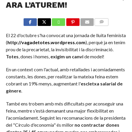
ARA L’ATUREM!
COMMENTS
El 22 d'octubre s'ha convocat una jornada de lluita feminista
(
http://vagadetotes.wordpress.com
), perquè ja en tenim
prou de la precarietat, la invisibilitat i la discriminació.
Totes
, dones i homes,
exigim un canvi
de model!
En un context com l'actual, amb retallades i acomiadaments
constants, les dones, per realitzar la mateixa feina estem
cobrant un 19% menys, augmentant l'
escletxa salarial de
gènere
.
També ens trobem amb més dificultats per aconseguir una
feina, mentre s'està demanant una major flexibilitat en
l'acomiadament. Seguint les recomanacions de la presidenta
del "Círculo d'economía" és millor
no contractar dones
d'entre 25 i 45 anys
: podem quedar-nos embarassades i