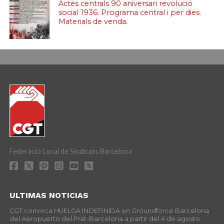
Actes centrals 90 aniversari revolució
social 1936. Programa central i per dies.
Materials de venda.
Federació Local de Sindicats Barcelona
ULTIMAS NOTICIAS
CGT convoca HUELGA INDEFINIDA en Groundforce Barcelona
del Aeropuerto del Prat-Barcelona a partir del 4 de agosto