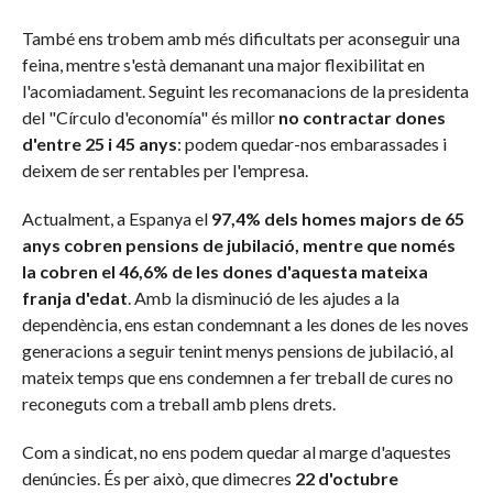
També ens trobem amb més dificultats per aconseguir una
feina, mentre s'està demanant una major flexibilitat en
l'acomiadament. Seguint les recomanacions de la presidenta
del "Círculo d'economía" és millor
no contractar dones
d'entre 25 i 45 anys
: podem quedar-nos embarassades i
deixem de ser rentables per l'empresa.
Actualment, a Espanya el
97,4% dels homes majors de 65
anys cobren pensions de jubilació, mentre que només
la cobren el 46,6% de les dones d'aquesta mateixa
franja d'edat
. Amb la disminució de les ajudes a la
dependència, ens estan condemnant a les dones de les noves
generacions a seguir tenint menys pensions de jubilació, al
mateix temps que ens condemnen a fer treball de cures no
reconeguts com a treball amb plens drets.
Com a sindicat, no ens podem quedar al marge d'aquestes
denúncies. És per això, que dimecres
22 d'octubre