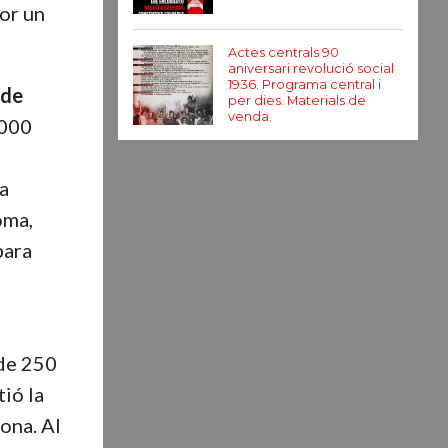
por un
Actes centrals 90
aniversari revolució social
1936. Programa central i
 de
per dies. Materials de
venda.
3000
ha
oma,
para
 de 250
ió la
ona. Al