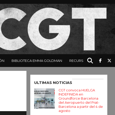
ÓN
BIBLIOTECA EMMA GOLDMAN
RECURSOS
Enter ad code here
ULTIMAS NOTICIAS
CGT convoca HUELGA
INDEFINIDA en
Groundforce Barcelona
del Aeropuerto del Prat-
Barcelona a partir del 4 de
agosto