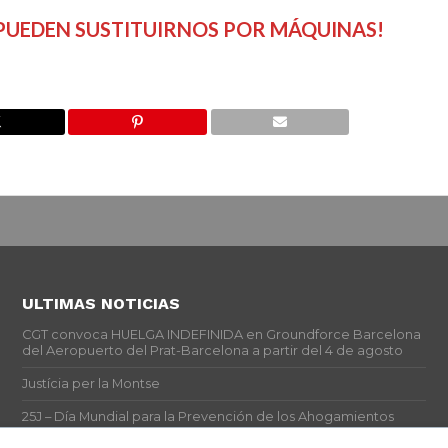
PUEDEN SUSTITUIRNOS POR MÁQUINAS!
ULTIMAS NOTICIAS
CGT convoca HUELGA INDEFINIDA en Groundforce Barcelona
del Aeropuerto del Prat-Barcelona a partir del 4 de agosto
Justícia per la Montse
25J – Día Mundial para la Prevención de los Ahogamientos