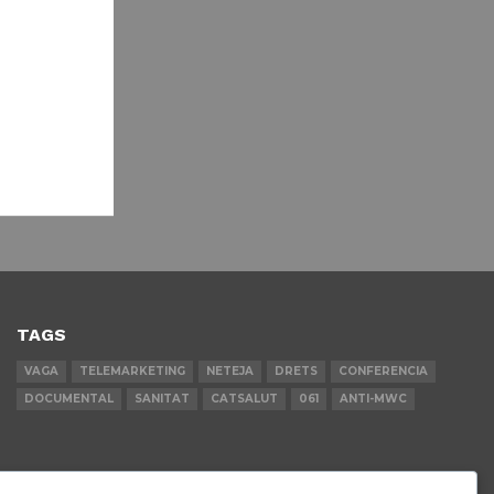
TAGS
VAGA
TELEMARKETING
NETEJA
DRETS
CONFERENCIA
DOCUMENTAL
SANITAT
CATSALUT
061
ANTI-MWC