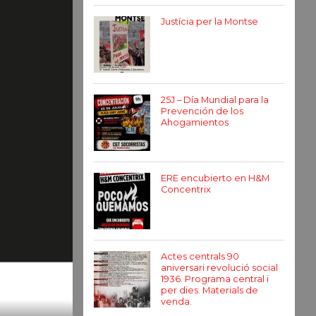
Justícia per la Montse
25J – Día Mundial para la
Prevención de los
Ahogamientos
ERE encubierto en H&M
Concentrix
Actes centrals 90
aniversari revolució social
1936. Programa central i
per dies. Materials de
venda.