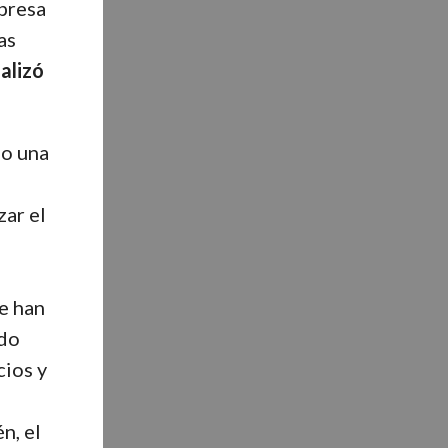
mpresa
as
nalizó
do una
zar el
ue han
ado
cios y
s
n, el