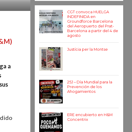
CGT convoca HUELGA
INDEFINIDA en
Groundforce Barcelona
del Aeropuerto del Prat-
Barcelona a partir del 4 de
agosto
H&M)
Justícia per la Montse
ega a
s
25J – Día Mundial para la
 sus
Prevención de los
Ahogamientos
ERE encubierto en H&M
ndido
Concentrix