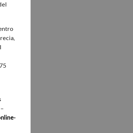
del
entro
recia,
l
775
s
 –
nline-