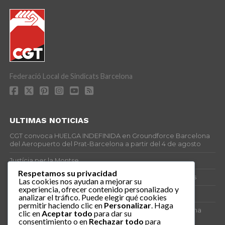
Federació Local de Sindicats Barcelona
ULTIMAS NOTICIAS
CGT convoca HUELGA INDEFINIDA en Groundforce Barcelona
del Aeropuerto del Prat-Barcelona a partir del 4 de agosto
Justícia per la Montse
Respetamos su privacidad
25J – Día Mundial para la Prevención de los Ahogamientos
Las cookies nos ayudan a mejorar su
experiencia, ofrecer contenido personalizado y
ERE encubierto en H&M Concentrix
analizar el tráfico. Puede elegir qué cookies
permitir haciendo clic en
Personalizar
. Haga
Actes centrals 90 aniversari revolució social 1936. Programa
clic en
Aceptar todo
para dar su
central i per dies. Materials de venda.
consentimiento o en
Rechazar todo
para