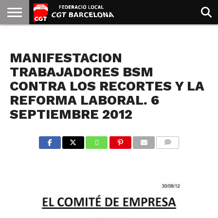
INICIO
QUIENES
SINDICATOS
SOCIAL
JURIDICA/GUIAS
PRENSA Y
FORMACIÓN
BIBLIOTECA
RECURSOS
ES
NOTICIAS
SOMOS
COMUNICACIÓN
EMMA
MANIFESTACION
GOLDMAN
TRABAJADORES BSM
CONTRA LOS RECORTES Y LA
REFORMA LABORAL. 6
SEPTIEMBRE 2012
COMMENTS