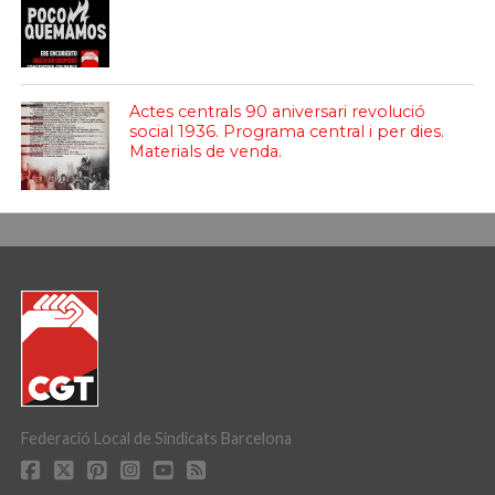
Actes centrals 90 aniversari revolució
social 1936. Programa central i per dies.
Materials de venda.
Federació Local de Sindicats Barcelona