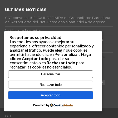
ULTIMAS NOTICIAS
CGT convoca HUELGA INDEFINIDA en Groundforce Barcelona
del Aeropuerto del Prat-Barcelona a partir del 4 de agosto
Justícia per la Montse
Respetamos su privacidad
25J – Día Mundial para la Prevención de los Ahogamientos
Las cookies nos ayudan a mejorar su
experiencia, ofrecer contenido personalizado y
ERE encubierto en H&M Concentrix
analizar el tráfico. Puede elegir qué cookies
permitir haciendo clic en
Personalizar
. Haga
Actes centrals 90 aniversari revolució social 1936. Programa
clic en
Aceptar todo
para dar su
central i per dies. Materials de venda.
consentimiento o en
Rechazar todo
para
rechazar las cookies no esenciales.
TAGS
Personalizar
VAGA
TELEMARKETING
NETEJA
DRETS
CONFERENCIA
Rechazar todo
DOCUMENTAL
SANITAT
CATSALUT
061
ANTI-MWC
Aceptar todo
Powered by
CGT